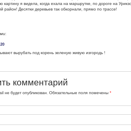
ую картину я видела, когда ехала на маршрутке, по дороге на Урик
ий район! Десятки деревьев так обкорнали, прямо по трассе!
ами
:
:20
ывают вырубать под корень зеленую живую изгородь !
ить комментарий
il не будет опубликован.
Обязательные поля помечены
*