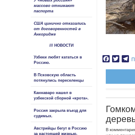
У «новых россиян»
массово отнимают
паспорта
США цинично отказались
от договоренностей в
Анкоридже
/// НОВОСТИ
Узбеки любят кататься в
Facebook
Twitter
Te
П
Россию.
В Псковскую область
потянулись переселенцы
Каннаваро нашел в
узбекской сборной «крота».
Гомком
Россия закрыла въезд для
судимых.
деревь
Австрийцы бегут в Россию
В комментария
за настоящей жизнью.