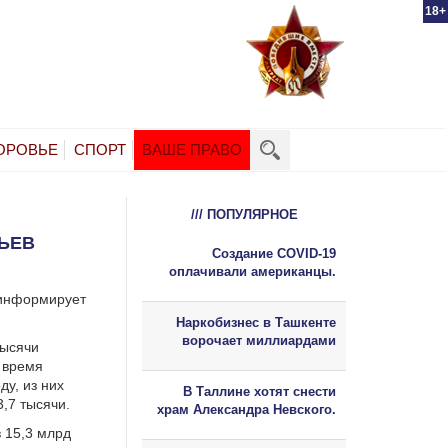
18+
ОРОВЬЕ
СПОРТ
ВАШЕ ПРАВО
/// ПОПУЛЯРНОЕ
ЬЕВ
Создание COVID-19
оплачивали американцы.
 информирует
Наркобизнес в Ташкенте
ворочает миллиардами
тысячи
 время
ду, из них
В Таллине хотят снести
,7 тысячи.
храм Александра Невского.
 15,3 млрд