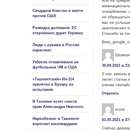
или на прикре
межнациональ
Синдаров блистал в матче
оскорбления, 
против США
не обращаться
вас не услыша
Разведка доложила: ЕС
экзотических 
откровенно дурит Украину
Спасибо за п
[bws_google_c
Люди с руками в России
нарасхват.
Шовка
Узбеков отлавливали на
30.04.2021 в 23
футбольном ЧМ в США
У нас законы 
«Ташкентский» Ил-114
лепят статью 
прилетел в Бухару на
кличке «китай
испытания.
Ответить
В Таллине хотят снести
храм Александра Невского.
нина
:
Наркобизнес в Ташкенте
01.05.2021 в 07
ворочает миллиардами
Сейчас деревь