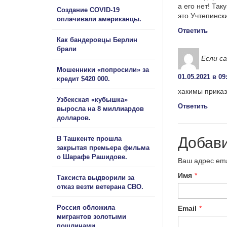
а его нет! Так
Создание COVID-19
это Учтепинск
оплачивали американцы.
Ответить
Как бандеровцы Берлин
брали
Если с
Мошенники «попросили» за
01.05.2021 в 09
кредит $420 000.
хакимы приказ
Узбекская «кубышка»
Ответить
выросла на 8 миллиардов
долларов.
Добав
В Ташкенте прошла
закрытая премьера фильма
о Шарафе Рашидове.
Ваш адрес ema
Имя
*
Таксиста выдворили за
отказ везти ветерана СВО.
Россия обложила
Email
*
мигрантов золотыми
пошлинами.