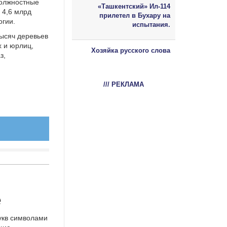
должностные
«Ташкентский» Ил-114
 4,6 млрд
прилетел в Бухару на
огии.
испытания.
ысяч деревьев
х и юрлиц,
Хозяйка русского слова
з,
/// РЕКЛАМА
е
укв символами