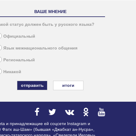
ВАШЕ МНЕНИЕ
акой статус должен быть у русского языка?
Официальный
Язык межнационального общения
Региональный
Никакой
итоги
ta и принадлежащие ей соцсети Instagram и
ат Фатх аш-Шам» (бывшая «Джабхат ан-Нусра»,
мско-татарского народа», «Свидетели Иеговы»,