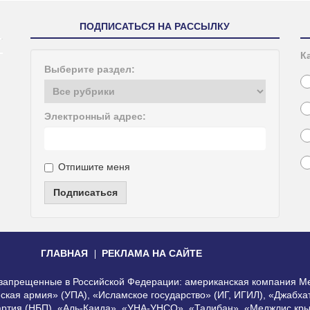
ПОДПИСАТЬСЯ НА РАССЫЛКУ
К
Выберите раздел:
Электронный адрес:
Отпишите меня
Подписаться
ГЛАВНАЯ
РЕКЛАМА НА САЙТЕ
, запрещенные в Российской Федерации: американская компания Me
еская армия» (УПА), «Исламское государство» (ИГ, ИГИЛ), «Джабх
артия (НБП), «Аль-Каида», «УНА-УНСО», «Талибан», «Меджлис кры