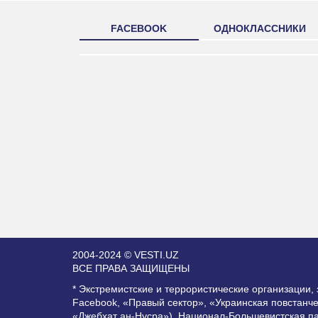
FACEBOOK
ОДНОКЛАССНИКИ
2004-2024 © VESTI.UZ
ВСЕ ПРАВА ЗАЩИЩЕНЫ
* Экстремистские и террористические организации
Facebook, «Правый сектор», «Украинская повстанч
«Джебхат ан-Нусра»), Национал-Большевистская п