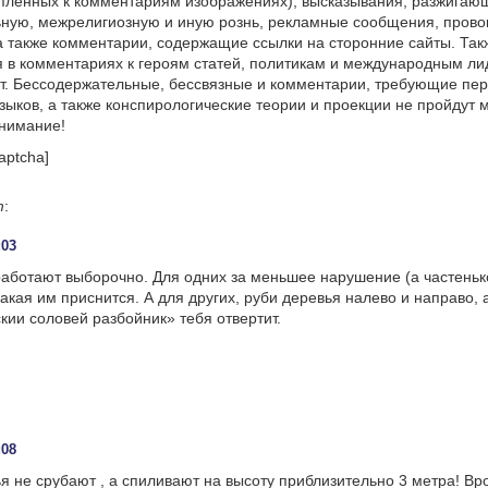
пленных к комментариям изображениях), высказывания, разжигаю
ную, межрелигиозную и иную рознь, рекламные сообщения, прово
а также комментарии, содержащие ссылки на сторонние сайты. Так
 в комментариях к героям статей, политикам и международным л
т. Бессодержательные, бессвязные и комментарии, требующие пер
языков, а также конспирологические теории и проекции не пройдут
онимание!
aptcha]
т
:
:03
работают выборочно. Для одних за меньшее нарушение (а частенько 
какая им приснится. А для других, руби деревья налево и направо, 
скии соловей разбойник» тебя отвертит.
:08
я не срубают , а спиливают на высоту приблизительно 3 метра! Вро