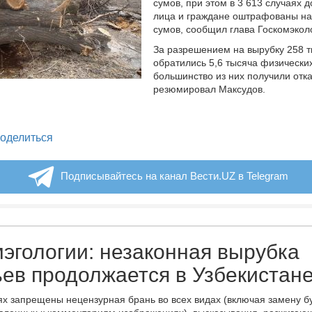
сумов, при этом в 3 613 случаях 
лица и граждане оштрафованы на
сумов, сообщил глава Госкомэкол
За разрешением на вырубку 258 т
обратились 5,6 тысяча физически
большинство из них получили отка
резюмировал Максудов.
legram
оделиться
Подписывайтесь на канал Вести.UZ в Telegram
эгологии: незаконная вырубка
ев продолжается в Узбекистан
х запрещены нецензурная брань во всех видах (включая замену б