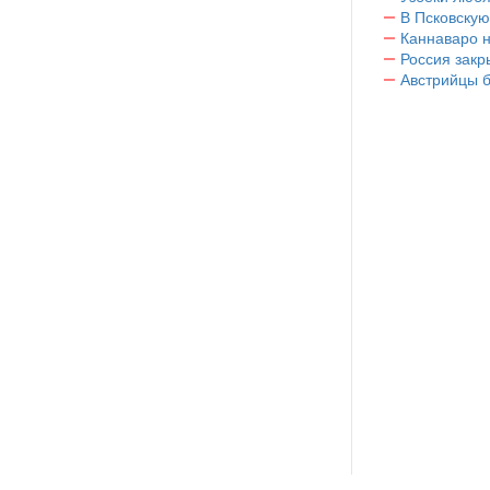
В Псковскую
Каннаваро н
Россия закр
Австрийцы б