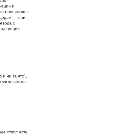
щие
кации и
же просим вас
идерам — они
евода с
 модерацию.
и ни за что),
а уж хоким по
де ствол есть,