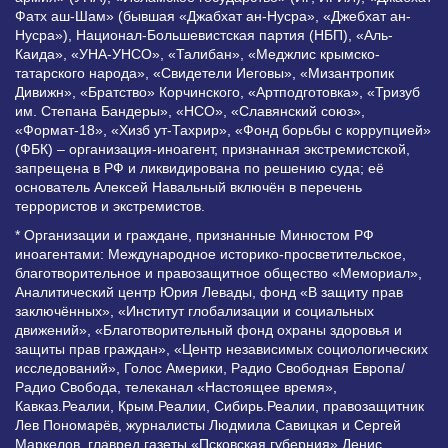
Фатх аш-Шам» (бывшая «Джабхат ан-Нусра», «Джебхат ан-
Нусра»), Национал-Большевистская партия (НБП), «Аль-
Каида», «УНА-УНСО», «Талибан», «Меджлис крымско-
татарского народа», «Свидетели Иеговы», «Мизантропик
Дивижн», «Братство» Корчинского, «Артподготовка», «Тризуб
им. Степана Бандеры», «НСО», «Славянский союз»,
«Формат-18», «Хизб ут-Тахрир», «Фонд борьбы с коррупцией»
(ФБК) – организация-иноагент, признанная экстремистской,
запрещена в РФ и ликвидирована по решению суда; её
основатель Алексей Навальный включён в перечень
террористов и экстремистов.
* Организации и граждане, признанные Минюстом РФ
иноагентами: Международное историко-просветительское,
благотворительное и правозащитное общество «Мемориал»,
Аналитический центр Юрия Левады, фонд «В защиту прав
заключённых», «Институт глобализации и социальных
движений», «Благотворительный фонд охраны здоровья и
защиты прав граждан», «Центр независимых социологических
исследований», Голос Америки, Радио Свободная Европа/
Радио Свобода, телеканал «Настоящее время»,
Кавказ.Реалии, Крым.Реалии, Сибирь.Реалии, правозащитник
Лев Пономарёв, журналисты Людмила Савицкая и Сергей
Маркелов, главред газеты «Псковская губерния» Денис