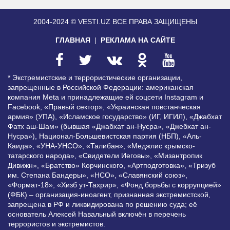
2004-2024 © VESTI.UZ
ВСЕ ПРАВА ЗАЩИЩЕНЫ
ГЛАВНАЯ
РЕКЛАМА НА САЙТЕ
* Экстремистские и террористические организации,
запрещенные в Российской Федерации: американская
компания Meta и принадлежащие ей соцсети Instagram и
Facebook, «Правый сектор», «Украинская повстанческая
армия» (УПА), «Исламское государство» (ИГ, ИГИЛ), «Джабхат
Фатх аш-Шам» (бывшая «Джабхат ан-Нусра», «Джебхат ан-
Нусра»), Национал-Большевистская партия (НБП), «Аль-
Каида», «УНА-УНСО», «Талибан», «Меджлис крымско-
татарского народа», «Свидетели Иеговы», «Мизантропик
Дивижн», «Братство» Корчинского, «Артподготовка», «Тризуб
им. Степана Бандеры», «НСО», «Славянский союз»,
«Формат-18», «Хизб ут-Тахрир», «Фонд борьбы с коррупцией»
(ФБК) – организация-иноагент, признанная экстремистской,
запрещена в РФ и ликвидирована по решению суда; её
основатель Алексей Навальный включён в перечень
террористов и экстремистов.