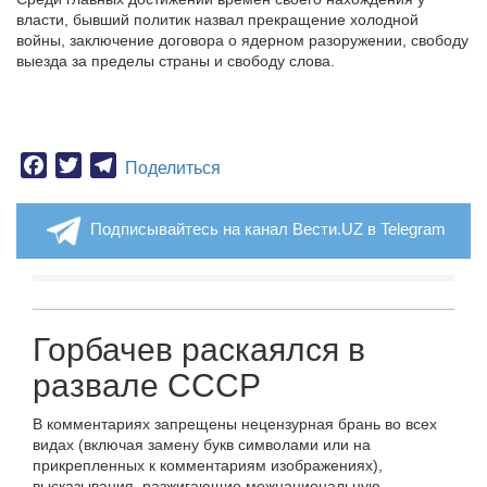
власти, бывший политик назвал прекращение холодной
войны, заключение договора о ядерном разоружении, свободу
выезда за пределы страны и свободу слова.
Facebook
Twitter
Telegram
Поделиться
Подписывайтесь на канал Вести.UZ в Telegram
Горбачев раскаялся в
развале СССР
В комментариях запрещены нецензурная брань во всех
видах (включая замену букв символами или на
прикрепленных к комментариям изображениях),
высказывания, разжигающие межнациональную,