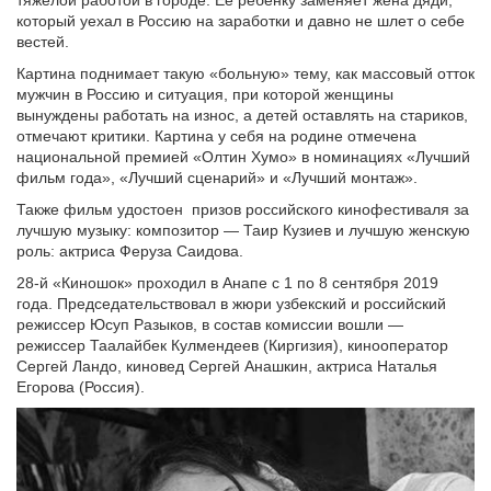
тяжелой работой в городе. Ее ребенку заменяет жена дяди,
который уехал в Россию на заработки и давно не шлет о себе
вестей.
Картина поднимает такую «больную» тему, как массовый отток
мужчин в Россию и ситуация, при которой женщины
вынуждены работать на износ, а детей оставлять на стариков,
отмечают критики. Картина у себя на родине отмечена
национальной премией «Олтин Хумо» в номинациях «Лучший
фильм года», «Лучший сценарий» и «Лучший монтаж».
Также фильм удостоен призов российского кинофестиваля за
лучшую музыку: композитор — Таир Кузиев и лучшую женскую
роль: актриса Феруза Саидова.
28-й «Киношок» проходил в Анапе с 1 по 8 сентября 2019
года. Председательствовал в жюри узбекский и российский
режиссер Юсуп Разыков, в состав комиссии вошли —
режиссер Таалайбек Кулмендеев (Киргизия), кинооператор
Сергей Ландо, киновед Сергей Анашкин, актриса Наталья
Егорова (Россия).