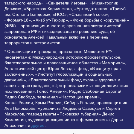
татарского народа», «Свидетели Иеговы», «Мизантропик
Дивижн», «Братство» Корчинского, «Артподготовка», «Тризуб
им. Степана Бандеры», «НСО», «Славянский союз»,
«Формат-18», «Хизб ут-Тахрир», «Фонд борьбы с коррупцией»
(ФБК) – организация-иноагент, признанная экстремистской,
запрещена в РФ и ликвидирована по решению суда; её
основатель Алексей Навальный включён в перечень
террористов и экстремистов.
* Организации и граждане, признанные Минюстом РФ
иноагентами: Международное историко-просветительское,
благотворительное и правозащитное общество «Мемориал»,
Аналитический центр Юрия Левады, фонд «В защиту прав
заключённых», «Институт глобализации и социальных
движений», «Благотворительный фонд охраны здоровья и
защиты прав граждан», «Центр независимых социологических
исследований», Голос Америки, Радио Свободная Европа/
Радио Свобода, телеканал «Настоящее время»,
Кавказ.Реалии, Крым.Реалии, Сибирь.Реалии, правозащитник
Лев Пономарёв, журналисты Людмила Савицкая и Сергей
Маркелов, главред газеты «Псковская губерния» Денис
Камалягин, художница-акционистка и фемактивистка Дарья
Апахончич. и
другие
.