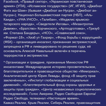
Facebook, «Правый сектор», «Украинская повстанческая
армия» (УПА), «Исламское государство» (ИГ, ИГИЛ), «Джабхат
Фатх аш-Шам» (бывшая «Джабхат ан-Нусра», «Джебхат ан-
Нусра»), Национал-Большевистская партия (НБП), «Аль-
Каида», «УНА-УНСО», «Талибан», «Меджлис крымско-
татарского народа», «Свидетели Иеговы», «Мизантропик
Дивижн», «Братство» Корчинского, «Артподготовка», «Тризуб
им. Степана Бандеры», «НСО», «Славянский союз»,
«Формат-18», «Хизб ут-Тахрир», «Фонд борьбы с коррупцией»
(ФБК) – организация-иноагент, признанная экстремистской,
запрещена в РФ и ликвидирована по решению суда; её
основатель Алексей Навальный включён в перечень
террористов и экстремистов.
* Организации и граждане, признанные Минюстом РФ
иноагентами: Международное историко-просветительское,
благотворительное и правозащитное общество «Мемориал»,
Аналитический центр Юрия Левады, фонд «В защиту прав
заключённых», «Институт глобализации и социальных
движений», «Благотворительный фонд охраны здоровья и
защиты прав граждан», «Центр независимых социологических
исследований», Голос Америки, Радио Свободная Европа/
Радио Свобода, телеканал «Настоящее время»,
Кавказ.Реалии, Крым.Реалии, Сибирь.Реалии, правозащитник