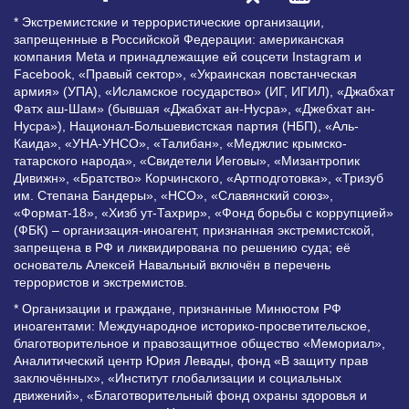
* Экстремистские и террористические организации,
запрещенные в Российской Федерации: американская
компания Meta и принадлежащие ей соцсети Instagram и
Facebook, «Правый сектор», «Украинская повстанческая
армия» (УПА), «Исламское государство» (ИГ, ИГИЛ), «Джабхат
Фатх аш-Шам» (бывшая «Джабхат ан-Нусра», «Джебхат ан-
Нусра»), Национал-Большевистская партия (НБП), «Аль-
Каида», «УНА-УНСО», «Талибан», «Меджлис крымско-
татарского народа», «Свидетели Иеговы», «Мизантропик
Дивижн», «Братство» Корчинского, «Артподготовка», «Тризуб
им. Степана Бандеры», «НСО», «Славянский союз»,
«Формат-18», «Хизб ут-Тахрир», «Фонд борьбы с коррупцией»
(ФБК) – организация-иноагент, признанная экстремистской,
запрещена в РФ и ликвидирована по решению суда; её
основатель Алексей Навальный включён в перечень
террористов и экстремистов.
* Организации и граждане, признанные Минюстом РФ
иноагентами: Международное историко-просветительское,
благотворительное и правозащитное общество «Мемориал»,
Аналитический центр Юрия Левады, фонд «В защиту прав
заключённых», «Институт глобализации и социальных
движений», «Благотворительный фонд охраны здоровья и