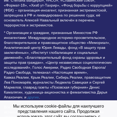
им. Степана Бандеры», «НСО», «Славянский союз»,
«Формат-18», «Хизб ут-Тахрир», «Фонд борьбы с коррупцией»
(ФБК) – организация-иноагент, признанная экстремистской,
запрещена в РФ и ликвидирована по решению суда; её
основатель Алексей Навальный включён в перечень
террористов и экстремистов.
* Организации и граждане, признанные Минюстом РФ
иноагентами: Международное историко-просветительское,
благотворительное и правозащитное общество «Мемориал»,
Аналитический центр Юрия Левады, фонд «В защиту прав
заключённых», «Институт глобализации и социальных
движений», «Благотворительный фонд охраны здоровья и
защиты прав граждан», «Центр независимых социологических
исследований», Голос Америки, Радио Свободная Европа/
Радио Свобода, телеканал «Настоящее время»,
Кавказ.Реалии, Крым.Реалии, Сибирь.Реалии, правозащитник
Лев Пономарёв, журналисты Людмила Савицкая и Сергей
Маркелов, главред газеты «Псковская губерния» Денис
Камалягин, художница-акционистка и фемактивистка Дарья
Апахончич. и
другие
.
Мы используем cookie-файлы для наилучшего
Все права защищены и охраняются законом. Любое
представления нашего сайта. Продолжая
использование материалов сайта допустимо при условии
использовать этот сайт, вы соглашаетесь с