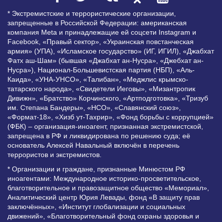
* Экстремистские и террористические организации,
запрещенные в Российской Федерации: американская
компания Meta и принадлежащие ей соцсети Instagram и
Facebook, «Правый сектор», «Украинская повстанческая
армия» (УПА), «Исламское государство» (ИГ, ИГИЛ), «Джабхат
Фатх аш-Шам» (бывшая «Джабхат ан-Нусра», «Джебхат ан-
Нусра»), Национал-Большевистская партия (НБП), «Аль-
Каида», «УНА-УНСО», «Талибан», «Меджлис крымско-
татарского народа», «Свидетели Иеговы», «Мизантропик
Дивижн», «Братство» Корчинского, «Артподготовка», «Тризуб
им. Степана Бандеры», «НСО», «Славянский союз»,
«Формат-18», «Хизб ут-Тахрир», «Фонд борьбы с коррупцией»
(ФБК) – организация-иноагент, признанная экстремистской,
запрещена в РФ и ликвидирована по решению суда; её
основатель Алексей Навальный включён в перечень
террористов и экстремистов.
* Организации и граждане, признанные Минюстом РФ
иноагентами: Международное историко-просветительское,
благотворительное и правозащитное общество «Мемориал»,
Аналитический центр Юрия Левады, фонд «В защиту прав
заключённых», «Институт глобализации и социальных
движений», «Благотворительный фонд охраны здоровья и