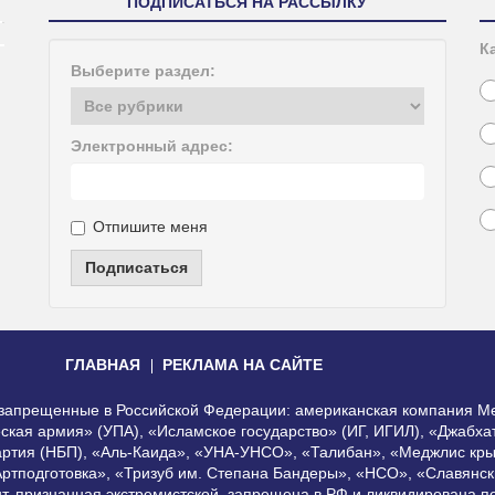
ПОДПИСАТЬСЯ НА РАССЫЛКУ
К
Выберите раздел:
Электронный адрес:
Отпишите меня
Подписаться
ГЛАВНАЯ
РЕКЛАМА НА САЙТЕ
, запрещенные в Российской Федерации: американская компания Me
еская армия» (УПА), «Исламское государство» (ИГ, ИГИЛ), «Джабх
артия (НБП), «Аль-Каида», «УНА-УНСО», «Талибан», «Меджлис кры
Артподготовка», «Тризуб им. Степана Бандеры», «НСО», «Славянск
нт, признанная экстремистской, запрещена в РФ и ликвидирована 