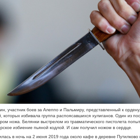
ин, участник боев за Алеппо и Пальмиру, представленный к ордену,
й, которых избивала группа распоясавшихся хулиганов. Один из п
ром ножа. Белянки выстрелом из травматического пистолета попы
ерское избиение пьяной кодлой. И сам получил ножом в сердце.
илась в ночь на 2 июня 2019 года около кафе в деревне Путилково