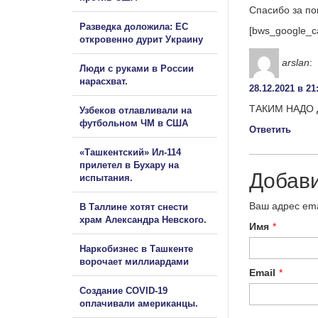
Спасибо за п
Разведка доложила: ЕС
[bws_google_c
откровенно дурит Украину
arslan
:
Люди с руками в России
нарасхват.
28.12.2021 в 21
ТАКИМ НАДО 
Узбеков отлавливали на
футбольном ЧМ в США
Ответить
«Ташкентский» Ил-114
прилетел в Бухару на
Добав
испытания.
Ваш адрес ema
В Таллине хотят снести
храм Александра Невского.
Имя
*
Наркобизнес в Ташкенте
ворочает миллиардами
Email
*
Создание COVID-19
оплачивали американцы.