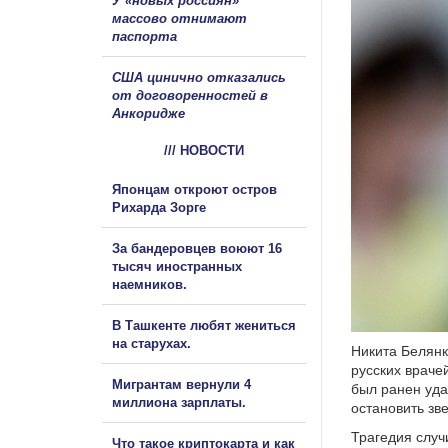
У «новых россиян»
массово отнимают
паспорта
США цинично отказались
от договоренностей в
Анкоридже
/// НОВОСТИ
Японцам откроют остров
Рихарда Зорге
За бандеровцев воюют 16
тысяч иностранных
наемников.
В Ташкенте любят жениться
на старухах.
Никита Белянк
русских враче
Мигрантам вернули 4
был ранен уда
миллиона зарплаты.
остановить зв
Трагедия случ
Что такое криптокарта и как