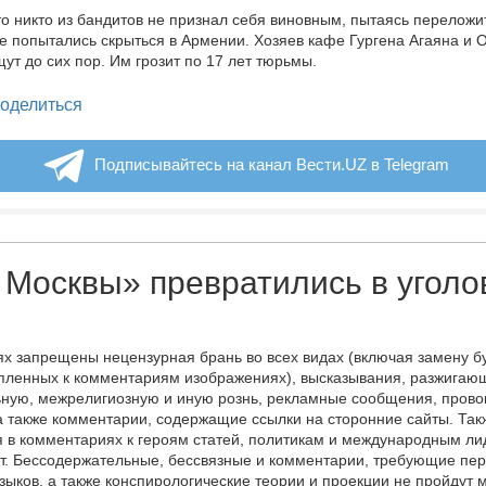
то никто из бандитов не признал себя виновным, пытаясь переложи
ие попытались скрыться в Армении. Хозяев кафе Гургена Агаяна и 
ут до сих пор. Им грозит по 17 лет тюрьмы.
legram
оделиться
Подписывайтесь на канал Вести.UZ в Telegram
 Москвы» превратились в угол
х запрещены нецензурная брань во всех видах (включая замену б
пленных к комментариям изображениях), высказывания, разжигаю
ную, межрелигиозную и иную рознь, рекламные сообщения, прово
а также комментарии, содержащие ссылки на сторонние сайты. Так
 в комментариях к героям статей, политикам и международным л
т. Бессодержательные, бессвязные и комментарии, требующие пер
языков, а также конспирологические теории и проекции не пройдут