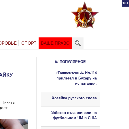
18+
ОРОВЬЕ
СПОРТ
ВАШЕ ПРАВО
/// ПОПУЛЯРНОЕ
«Ташкентский» Ил-114
АЙКУ
прилетел в Бухару на
испытания.
Хозяйка русского слова
о Никиты
щает
Узбеков отлавливали на
футбольном ЧМ в США