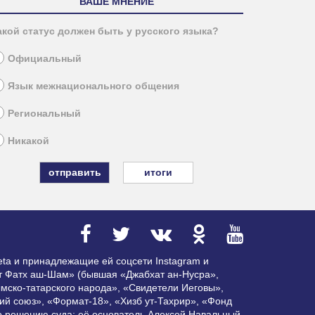
ВАШЕ МНЕНИЕ
акой статус должен быть у русского языка?
Официальный
Язык межнационального общения
Региональный
Никакой
итоги
ta и принадлежащие ей соцсети Instagram и
ат Фатх аш-Шам» (бывшая «Джабхат ан-Нусра»,
мско-татарского народа», «Свидетели Иеговы»,
ий союз», «Формат-18», «Хизб ут-Тахрир», «Фонд
по решению суда; её основатель Алексей Навальный