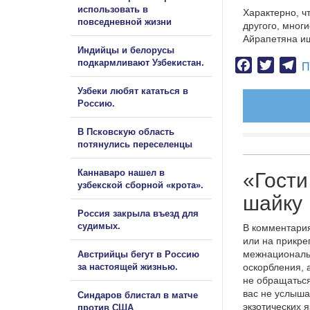
использовать в
Характерно, ч
повседневной жизни
другого, мног
Айрапетяна ищ
Индийцы и белорусы
подкармливают Узбекистан.
Facebook
Twitter
Te
П
Узбеки любят кататься в
Россию.
В Псковскую область
потянулись переселенцы
Каннаваро нашел в
«Гости
узбекской сборной «крота».
шайку
Россия закрыла въезд для
судимых.
В комментария
или на прикре
межнациональ
Австрийцы бегут в Россию
за настоящей жизнью.
оскорбления, 
не обращаться
вас не услыша
Синдаров блистал в матче
экзотических 
против США