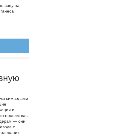
ть вину на
Оганеса
овную
укв символами
щие
кации и
же просим вас
идерам — они
евода с
 модерацию.