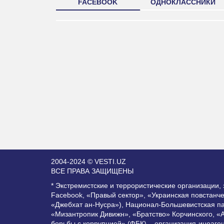
FACEBOOK
ОДНОКЛАССНИКИ
2004-2024 © VESTI.UZ
ВСЕ ПРАВА ЗАЩИЩЕНЫ
* Экстремистские и террористические организации
Facebook, «Правый сектор», «Украинская повстанч
«Джебхат ан-Нусра»), Национал-Большевистская п
«Мизантропик Дивижн», «Братство» Корчинского, «
борьбы с коррупцией» (ФБК) – организация-иноаге