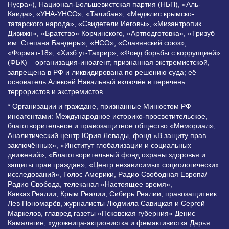
Нусра»), Национал-Большевистская партия (НБП), «Аль-
Каида», «УНА-УНСО», «Талибан», «Меджлис крымско-
татарского народа», «Свидетели Иеговы», «Мизантропик
Дивижн», «Братство» Корчинского, «Артподготовка», «Тризуб
им. Степана Бандеры», «НСО», «Славянский союз»,
«Формат-18», «Хизб ут-Тахрир», «Фонд борьбы с коррупцией»
(ФБК) – организация-иноагент, признанная экстремистской,
запрещена в РФ и ликвидирована по решению суда; её
основатель Алексей Навальный включён в перечень
террористов и экстремистов.
* Организации и граждане, признанные Минюстом РФ
иноагентами: Международное историко-просветительское,
благотворительное и правозащитное общество «Мемориал»,
Аналитический центр Юрия Левады, фонд «В защиту прав
заключённых», «Институт глобализации и социальных
движений», «Благотворительный фонд охраны здоровья и
защиты прав граждан», «Центр независимых социологических
исследований», Голос Америки, Радио Свободная Европа/
Радио Свобода, телеканал «Настоящее время»,
Кавказ.Реалии, Крым.Реалии, Сибирь.Реалии, правозащитник
Лев Пономарёв, журналисты Людмила Савицкая и Сергей
Маркелов, главред газеты «Псковская губерния» Денис
Камалягин, художница-акционистка и фемактивистка Дарья