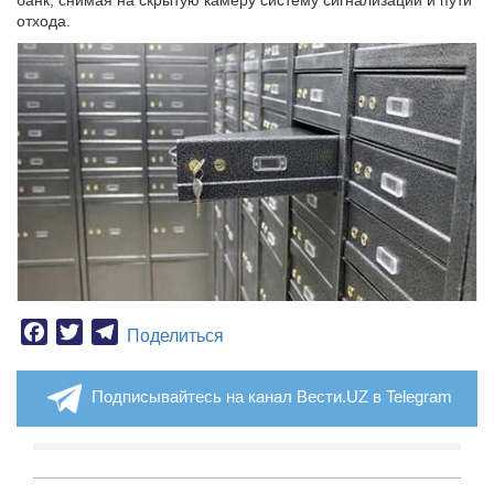
банк, снимая на скрытую камеру систему сигнализации и пути
отхода.
Facebook
Twitter
Telegram
Поделиться
Подписывайтесь на канал Вести.UZ в Telegram