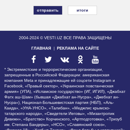
итоги
2004-2024 © VESTI.UZ
ВСЕ ПРАВА ЗАЩИЩЕНЫ
ГЛАВНАЯ
РЕКЛАМА НА САЙТЕ
* Экстремистские и террористические организации,
запрещенные в Российской Федерации: американская
компания Meta и принадлежащие ей соцсети Instagram и
Facebook, «Правый сектор», «Украинская повстанческая
армия» (УПА), «Исламское государство» (ИГ, ИГИЛ), «Джабхат
Фатх аш-Шам» (бывшая «Джабхат ан-Нусра», «Джебхат ан-
Нусра»), Национал-Большевистская партия (НБП), «Аль-
Каида», «УНА-УНСО», «Талибан», «Меджлис крымско-
татарского народа», «Свидетели Иеговы», «Мизантропик
Дивижн», «Братство» Корчинского, «Артподготовка», «Тризуб
им. Степана Бандеры», «НСО», «Славянский союз»,