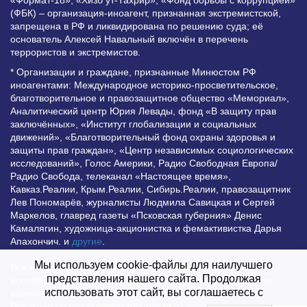
«Формат-18», «Хизб ут-Тахрир», «Фонд борьбы с коррупцией»
(ФБК) – организация-иноагент, признанная экстремистской,
запрещена в РФ и ликвидирована по решению суда; её
основатель Алексей Навальный включён в перечень
террористов и экстремистов.
* Организации и граждане, признанные Минюстом РФ
иноагентами: Международное историко-просветительское,
благотворительное и правозащитное общество «Мемориал»,
Аналитический центр Юрия Левады, фонд «В защиту прав
заключённых», «Институт глобализации и социальных
движений», «Благотворительный фонд охраны здоровья и
защиты прав граждан», «Центр независимых социологических
исследований», Голос Америки, Радио Свободная Европа/
Радио Свобода, телеканал «Настоящее время»,
Кавказ.Реалии, Крым.Реалии, Сибирь.Реалии, правозащитник
Лев Пономарёв, журналисты Людмила Савицкая и Сергей
Маркелов, главред газеты «Псковская губерния» Денис
Камалягин, художница-акционистка и фемактивистка Дарья
Апахончич. и
другие
.
Мы используем cookie-файлы для наилучшего
Все права защищены и охраняются законом. Любое
представления нашего сайта. Продолжая
использование материалов сайта допустимо при условии
использовать этот сайт, вы соглашаетесь с
наличия активной гиперссылки на Vesti.UZ.
Редакция не несет ответственности за достоверность