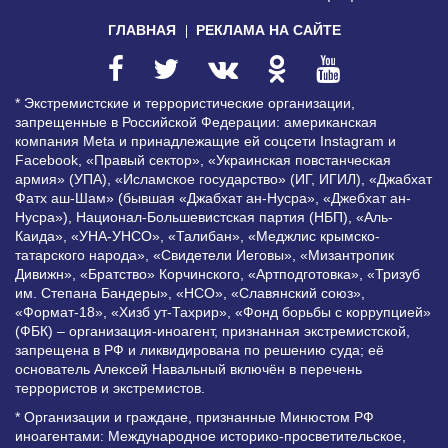
ГЛАВНАЯ
РЕКЛАМА НА САЙТЕ
* Экстремистские и террористические организации,
запрещенные в Российской Федерации: американская
компания Meta и принадлежащие ей соцсети Instagram и
Facebook, «Правый сектор», «Украинская повстанческая
армия» (УПА), «Исламское государство» (ИГ, ИГИЛ), «Джабхат
Фатх аш-Шам» (бывшая «Джабхат ан-Нусра», «Джебхат ан-
Нусра»), Национал-Большевистская партия (НБП), «Аль-
Каида», «УНА-УНСО», «Талибан», «Меджлис крымско-
татарского народа», «Свидетели Иеговы», «Мизантропик
Дивижн», «Братство» Корчинского, «Артподготовка», «Тризуб
им. Степана Бандеры», «НСО», «Славянский союз»,
«Формат-18», «Хизб ут-Тахрир», «Фонд борьбы с коррупцией»
(ФБК) – организация-иноагент, признанная экстремистской,
запрещена в РФ и ликвидирована по решению суда; её
основатель Алексей Навальный включён в перечень
террористов и экстремистов.
* Организации и граждане, признанные Минюстом РФ
иноагентами: Международное историко-просветительское,