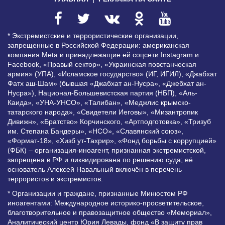
* Экстремистские и террористические организации,
запрещенные в Российской Федерации: американская
компания Meta и принадлежащие ей соцсети Instagram и
Facebook, «Правый сектор», «Украинская повстанческая
армия» (УПА), «Исламское государство» (ИГ, ИГИЛ), «Джабхат
Фатх аш-Шам» (бывшая «Джабхат ан-Нусра», «Джебхат ан-
Нусра»), Национал-Большевистская партия (НБП), «Аль-
Каида», «УНА-УНСО», «Талибан», «Меджлис крымско-
татарского народа», «Свидетели Иеговы», «Мизантропик
Дивижн», «Братство» Корчинского, «Артподготовка», «Тризуб
им. Степана Бандеры», «НСО», «Славянский союз»,
«Формат-18», «Хизб ут-Тахрир», «Фонд борьбы с коррупцией»
(ФБК) – организация-иноагент, признанная экстремистской,
запрещена в РФ и ликвидирована по решению суда; её
основатель Алексей Навальный включён в перечень
террористов и экстремистов.
* Организации и граждане, признанные Минюстом РФ
иноагентами: Международное историко-просветительское,
благотворительное и правозащитное общество «Мемориал»,
Аналитический центр Юрия Левады, фонд «В защиту прав