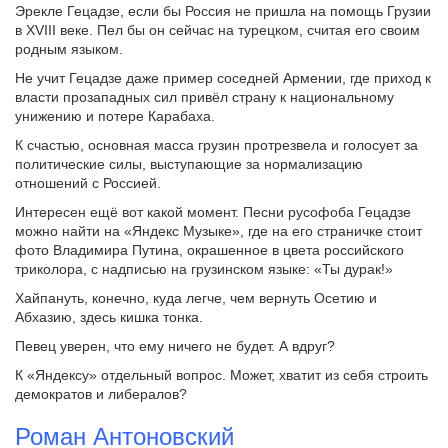
Эрекле Гецадзе, если бы Россия не пришла на помощь Грузии
в XVIII веке. Пел бы он сейчас на турецком, считая его своим
родным языком.
Не учит Гецадзе даже пример соседней Армении, где приход к
власти прозападных сил привёл страну к национальному
унижению и потере Карабаха.
К счастью, основная масса грузин протрезвела и голосует за
политические силы, выступающие за нормализацию
отношений с Россией.
Интересен ещё вот какой момент. Песни русофоба Гецадзе
можно найти на «Яндекс Музыке», где на его страничке стоит
фото Владимира Путина, окрашенное в цвета российского
триколора, с надписью на грузинском языке: «Ты дурак!»
Хайпануть, конечно, куда легче, чем вернуть Осетию и
Абхазию, здесь кишка тонка.
Певец уверен, что ему ничего не будет. А вдруг?
К «Яндексу» отдельный вопрос. Может, хватит из себя строить
демократов и либералов?
Роман Антоновский