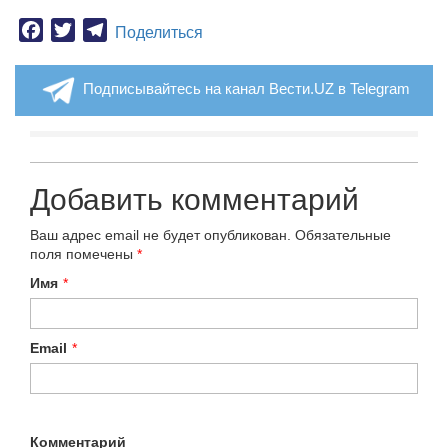
Facebook
Twitter
Telegram
Поделиться
Подписывайтесь на канал Вести.UZ в Telegram
Добавить комментарий
Ваш адрес email не будет опубликован.
Обязательные
поля помечены
*
Имя
*
Email
*
Комментарий