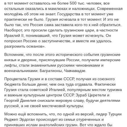
в тот момент оставалось не более 500 тыс. человек, все
остальные оказались в мамлюках и наложницах. Современная
молодёжь об этом не знает. Государства в тот момент уже
практически не было. Грузия исчезала в тот момент. И это не
было так, что Россия сама заставила кого-то к ней обратиться.
Наоборот, это просили сделать грузинские цари, в частности
Ираклий II, понимавший, что Грузия может исчезнуть. Он
попросил Россию о заступничестве, и вместе им удалось
разгромить османов».
Вспомним, что после этого исторического события грузинские
князья и дворяне, присягнувшие России, получили имперские
лифты, стали знаменитыми русскими чиновниками и
военачальниками: Багратионы, Чавчавадзе.
Процветала Грузия и в составе СССР, получая из союзного
бюджета больше денег, чем она туда отдавала. Фактически
Грузия стала советской Италией, популярным местом туризма
и важным культурным центром СССР. Зураб Церетели и
Георгий Данелия снискали мировую славу, будучи деятелями
русской, а не своей местечковой культуры.
Можно ещё вспомнить, что, по одной из версий, лидер Турции
Реджеп Эрдоган происходит из семьи отуреченных и
принявших ислам анатолийских грузин. Вот что ждало бы