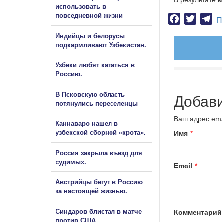
В результате 
использовать в
повседневной жизни
Facebook
Twitter
Te
П
Индийцы и белорусы
подкармливают Узбекистан.
Узбеки любят кататься в
Россию.
В Псковскую область
Добав
потянулись переселенцы
Ваш адрес ema
Каннаваро нашел в
узбекской сборной «крота».
Имя
*
Россия закрыла въезд для
судимых.
Email
*
Австрийцы бегут в Россию
за настоящей жизнью.
Синдаров блистал в матче
Комментарий
против США