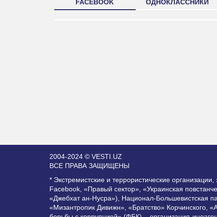
FACEBOOK
ОДНОКЛАССНИКИ
2004-2024 © VESTI.UZ
ВСЕ ПРАВА ЗАЩИЩЕНЫ
* Экстремистские и террористические организации
Facebook, «Правый сектор», «Украинская повстанч
«Джебхат ан-Нусра»), Национал-Большевистская п
«Мизантропик Дивижн», «Братство» Корчинского, «
борьбы с коррупцией» (ФБК) – организация-иноаге