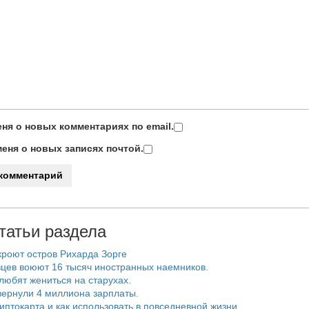
ня о новых комментариях по email.
еня о новых записях почтой.
татьи раздела
роют остров Рихарда Зорге
цев воюют 16 тысяч иностранных наемников.
любят жениться на старухах.
ернули 4 миллиона зарплаты.
риптокарта и как использовать в повседневной жизни