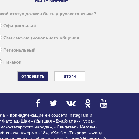
ВАШЕ МНЕНИЕ
акой статус должен быть у русского языка?
Официальный
Язык межнационального общения
Региональный
Никакой
итоги
ta и принадлежащие ей соцсети Instagram и
ат Фатх аш-Шам» (бывшая «Джабхат ан-Нусра»,
мско-татарского народа», «Свидетели Иеговы»,
ий союз», «Формат-18», «Хизб ут-Тахрир», «Фонд
по решению суда; её основатель Алексей Навальный