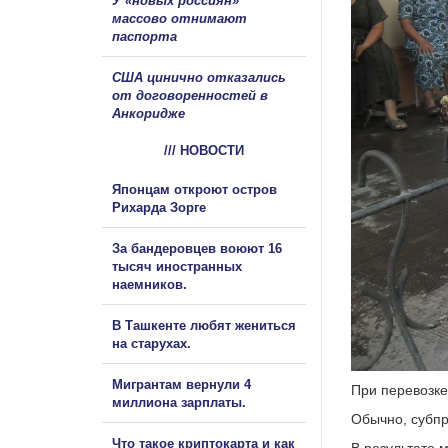
У «новых россиян»
массово отнимают
паспорта
США цинично отказались
от договоренностей в
Анкоридже
/// НОВОСТИ
Японцам откроют остров
Рихарда Зорге
За бандеровцев воюют 16
тысяч иностранных
наемников.
В Ташкенте любят жениться
на старухах.
Мигрантам вернули 4
При перевозк
миллиона зарплаты.
Обычно, субпр
Что такое криптокарта и как