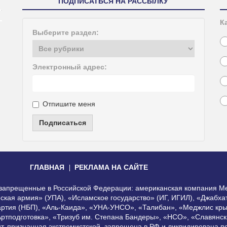
ПОДПИСАТЬСЯ НА РАССЫЛКУ
К
Выберите раздел:
Электронный адрес:
Отпишите меня
Подписаться
ГЛАВНАЯ
РЕКЛАМА НА САЙТЕ
, запрещенные в Российской Федерации: американская компания Me
еская армия» (УПА), «Исламское государство» (ИГ, ИГИЛ), «Джабх
артия (НБП), «Аль-Каида», «УНА-УНСО», «Талибан», «Меджлис кры
Артподготовка», «Тризуб им. Степана Бандеры», «НСО», «Славянск
нт, признанная экстремистской, запрещена в РФ и ликвидирована 