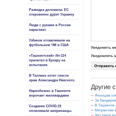
Разведка доложила: ЕС
откровенно дурит Украину
Люди с руками в России
нарасхват.
Узбеков отлавливали на
футбольном ЧМ в США
Уведомить ме
«Ташкентский» Ил-114
Уведомлять м
прилетел в Бухару на
испытания.
В Таллине хотят снести
храм Александра Невского.
Другие с
Наркобизнес в Ташкенте
Японцам отк
ворочает миллиардами
За бандеров
В Ташкенте 
Создание COVID-19
Мигрантам в
оплачивали американцы.
Что такое к