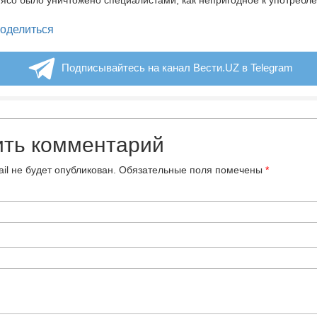
мясо было уничтожено специалистами, как непригодное к употребл
legram
оделиться
Подписывайтесь на канал Вести.UZ в Telegram
ить комментарий
il не будет опубликован.
Обязательные поля помечены
*