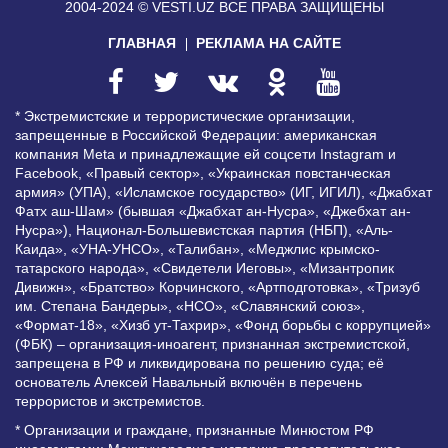
2004-2024 © VESTI.UZ
ВСЕ ПРАВА ЗАЩИЩЕНЫ
ГЛАВНАЯ
РЕКЛАМА НА САЙТЕ
* Экстремистские и террористические организации,
запрещенные в Российской Федерации: американская
компания Meta и принадлежащие ей соцсети Instagram и
Facebook, «Правый сектор», «Украинская повстанческая
армия» (УПА), «Исламское государство» (ИГ, ИГИЛ), «Джабхат
Фатх аш-Шам» (бывшая «Джабхат ан-Нусра», «Джебхат ан-
Нусра»), Национал-Большевистская партия (НБП), «Аль-
Каида», «УНА-УНСО», «Талибан», «Меджлис крымско-
татарского народа», «Свидетели Иеговы», «Мизантропик
Дивижн», «Братство» Корчинского, «Артподготовка», «Тризуб
им. Степана Бандеры», «НСО», «Славянский союз»,
«Формат-18», «Хизб ут-Тахрир», «Фонд борьбы с коррупцией»
(ФБК) – организация-иноагент, признанная экстремистской,
запрещена в РФ и ликвидирована по решению суда; её
основатель Алексей Навальный включён в перечень
террористов и экстремистов.
* Организации и граждане, признанные Минюстом РФ