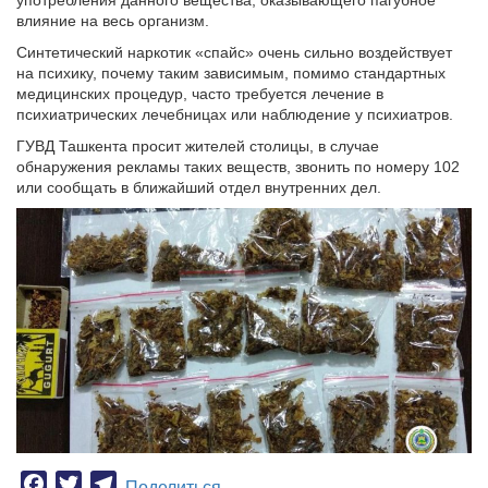
употребления данного вещества, оказывающего пагубное
влияние на весь организм.
Синтетический наркотик «спайс» очень сильно воздействует
на психику, почему таким зависимым, помимо стандартных
медицинских процедур, часто требуется лечение в
психиатрических лечебницах или наблюдение у психиатров.
ГУВД Ташкента просит жителей столицы, в случае
обнаружения рекламы таких веществ, звонить по номеру 102
или сообщать в ближайший отдел внутренних дел.
Facebook
Twitter
Telegram
Поделиться