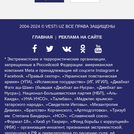
2004-2024 © VESTI.UZ
ВСЕ ПРАВА ЗАЩИЩЕНЫ
ГЛАВНАЯ
РЕКЛАМА НА САЙТЕ
* Экстремистские и террористические организации,
запрещенные в Российской Федерации: американская
компания Meta и принадлежащие ей соцсети Instagram и
Facebook, «Правый сектор», «Украинская повстанческая
армия» (УПА), «Исламское государство» (ИГ, ИГИЛ), «Джабхат
Фатх аш-Шам» (бывшая «Джабхат ан-Нусра», «Джебхат ан-
Нусра»), Национал-Большевистская партия (НБП), «Аль-
Каида», «УНА-УНСО», «Талибан», «Меджлис крымско-
татарского народа», «Свидетели Иеговы», «Мизантропик
Дивижн», «Братство» Корчинского, «Артподготовка», «Тризуб
им. Степана Бандеры», «НСО», «Славянский союз»,
«Формат-18», «Хизб ут-Тахрир», «Фонд борьбы с коррупцией»
(ФБК) – организация-иноагент, признанная экстремистской,
запрещена в РФ и ликвидирована по решению суда; её