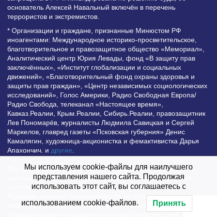
основатель Алексей Навальный включён в перечень
террористов и экстремистов.
* Организации и граждане, признанные Минюстом РФ
иноагентами: Международное историко-просветительское,
благотворительное и правозащитное общество «Мемориал»,
Аналитический центр Юрия Левады, фонд «В защиту прав
заключённых», «Институт глобализации и социальных
движений», «Благотворительный фонд охраны здоровья и
защиты прав граждан», «Центр независимых социологических
исследований», Голос Америки, Радио Свободная Европа/
Радио Свобода, телеканал «Настоящее время»,
Кавказ.Реалии, Крым.Реалии, Сибирь.Реалии, правозащитник
Лев Пономарёв, журналисты Людмила Савицкая и Сергей
Маркелов, главред газеты «Псковская губерния» Денис
Камалягин, художница-акционистка и фемактивистка Дарья
Апахончич. и
другие
.
Мы используем cookie-файлы для наилучшего
Все права защищены и охраняются законом. Любое
представления нашего сайта. Продолжая
использование материалов сайта допустимо при условии
использовать этот сайт, вы соглашаетесь с
наличия активной гиперссылки на Vesti.UZ.
Редакция не несет ответственности за достоверность
использованием cookie-файлов.
Принять
информации, опубликованной в рекламных объявлениях.
Редакция может не разделять мнения авторов статей