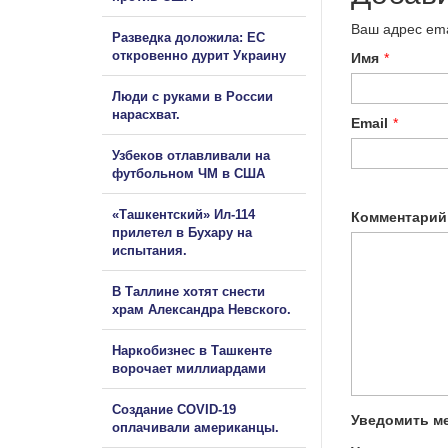
Ваш адрес ema
Разведка доложила: ЕС
откровенно дурит Украину
Имя
*
Люди с руками в России
нарасхват.
Email
*
Узбеков отлавливали на
футбольном ЧМ в США
«Ташкентский» Ил-114
Комментарий
прилетел в Бухару на
испытания.
В Таллине хотят снести
храм Александра Невского.
Наркобизнес в Ташкенте
ворочает миллиардами
Создание COVID-19
Уведомить ме
оплачивали американцы.