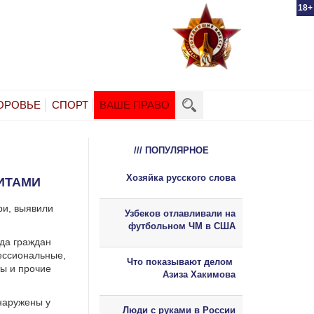
18+
ОРОВЬЕ
СПОРТ
ВАШЕ ПРАВО
/// ПОПУЛЯРНОЕ
Хозяйка русского слова
ИТАМИ
ри, выявили
Узбеков отлавливали на
футбольном ЧМ в США
яда граждан
ессиональные,
Что показывают делом
ты и прочие
Азиза Хакимова
наружены у
Люди с руками в России