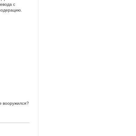
евода с
 модерацию.
не вооружился?