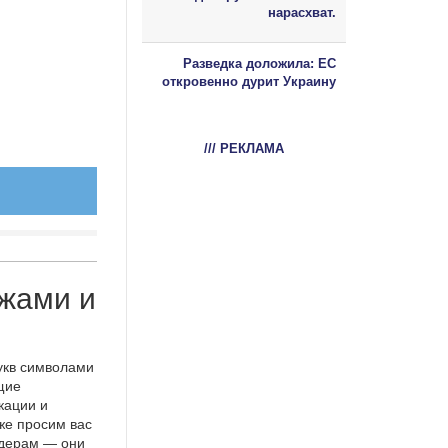
нарасхват.
Разведка доложила: ЕС
откровенно дурит Украину
/// РЕКЛАМА
жами и
укв символами
щие
кации и
же просим вас
идерам — они