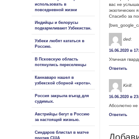
использовать в
вас не услыша
повседневной жизни
экзотических 
Спасибо за п
Индийцы и белорусы
[bws_google_c
подкармливают Узбекистан.
ded
:
Узбеки любят кататься в
Россию.
16.06.2020 в 17
В Псковскую область
Уличная гвард
потянулись переселенцы
Ответить
Каннаваро нашел в
узбекской сборной «крота».
Kirill
:
Россия закрыла въезд для
16.06.2020 в 23
судимых.
Абсолютно не 
Австрийцы бегут в Россию
Ответить
за настоящей жизнью.
Синдаров блистал в матче
Добав
против США