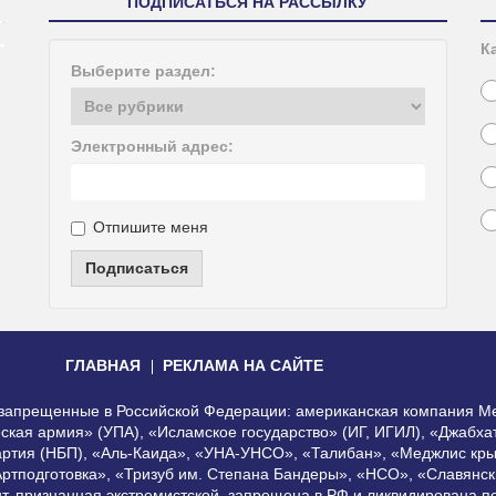
ПОДПИСАТЬСЯ НА РАССЫЛКУ
К
Выберите раздел:
Электронный адрес:
Отпишите меня
Подписаться
ГЛАВНАЯ
РЕКЛАМА НА САЙТЕ
, запрещенные в Российской Федерации: американская компания Me
еская армия» (УПА), «Исламское государство» (ИГ, ИГИЛ), «Джабх
артия (НБП), «Аль-Каида», «УНА-УНСО», «Талибан», «Меджлис кры
Артподготовка», «Тризуб им. Степана Бандеры», «НСО», «Славянск
нт, признанная экстремистской, запрещена в РФ и ликвидирована 