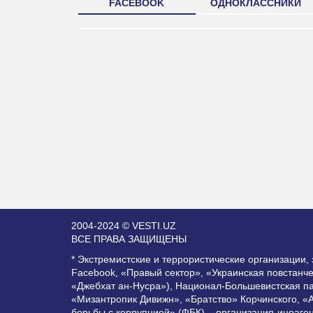
FACEBOOK
ОДНОКЛАССНИКИ
2004-2024 © VESTI.UZ
ВСЕ ПРАВА ЗАЩИЩЕНЫ
* Экстремистские и террористические организации
Facebook, «Правый сектор», «Украинская повстанч
«Джебхат ан-Нусра»), Национал-Большевистская п
«Мизантропик Дивижн», «Братство» Корчинского, «
борьбы с коррупцией» (ФБК) – организация-иноаге