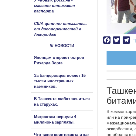
У «новых россиян»
массово отнимают
паспорта
США цинично отказались
от договоренностей в
Анкоридже
Facebook
Twitter
Te
П
/// НОВОСТИ
Японцам откроют остров
Рихарда Зорге
За бандеровцев воюют 16
тысяч иностранных
наемников.
Ташкен
битам
В Ташкенте любят жениться
на старухах.
В комментария
Мигрантам вернули 4
или на прикре
миллиона зарплаты.
межнациональ
оскорбления, 
не обращаться
Что такое криптокарта и как