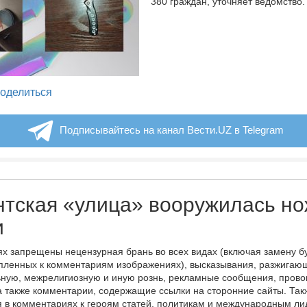
380 граждан, уточняет ведомство.
legram
оделиться
Подписывайтесь на канал Вести.UZ в Telegram
тская «улица» вооружилась но
и
х запрещены нецензурная брань во всех видах (включая замену б
пленных к комментариям изображениях), высказывания, разжигаю
ную, межрелигиозную и иную рознь, рекламные сообщения, прово
а также комментарии, содержащие ссылки на сторонние сайты. Так
 в комментариях к героям статей, политикам и международным л