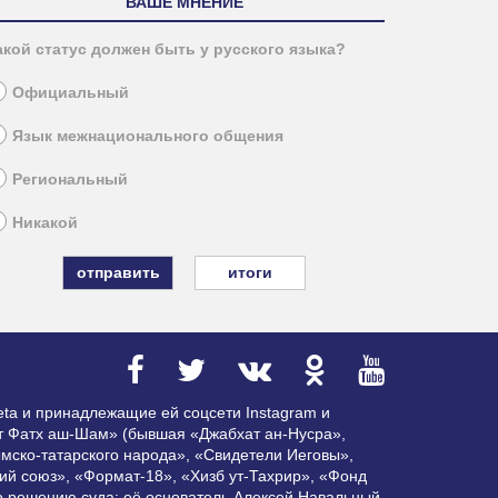
ВАШЕ МНЕНИЕ
акой статус должен быть у русского языка?
Официальный
Язык межнационального общения
Региональный
Никакой
итоги
ta и принадлежащие ей соцсети Instagram и
ат Фатх аш-Шам» (бывшая «Джабхат ан-Нусра»,
мско-татарского народа», «Свидетели Иеговы»,
ий союз», «Формат-18», «Хизб ут-Тахрир», «Фонд
по решению суда; её основатель Алексей Навальный