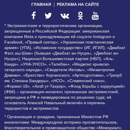
ГЛАВНАЯ
РЕКЛАМА НА САЙТЕ
* Экстремистские и террористические организации,
запрещенные в Российской Федерации: американская
компания Meta и принадлежащие ей соцсети Instagram и
Facebook, «Правый сектор», «Украинская повстанческая
армия» (УПА), «Исламское государство» (ИГ, ИГИЛ), «Джабхат
Фатх аш-Шам» (бывшая «Джабхат ан-Нусра», «Джебхат ан-
Нусра»), Национал-Большевистская партия (НБП), «Аль-
Каида», «УНА-УНСО», «Талибан», «Меджлис крымско-
татарского народа», «Свидетели Иеговы», «Мизантропик
Дивижн», «Братство» Корчинского, «Артподготовка», «Тризуб
им. Степана Бандеры», «НСО», «Славянский союз»,
«Формат-18», «Хизб ут-Тахрир», «Фонд борьбы с коррупцией»
(ФБК) – организация-иноагент, признанная экстремистской,
запрещена в РФ и ликвидирована по решению суда; её
основатель Алексей Навальный включён в перечень
террористов и экстремистов.
* Организации и граждане, признанные Минюстом РФ
иноагентами: Международное историко-просветительское,
благотворительное и правозащитное общество «Мемориал»,