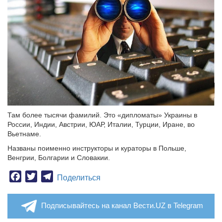
Там более тысячи фамилий. Это «дипломаты» Украины в
России, Индии, Австрии, ЮАР, Италии, Турции, Иране, во
Вьетнаме.
Названы поименно инструкторы и кураторы в Польше,
Венгрии, Болгарии и Словакии.
Facebook
Twitter
Telegram
Поделиться
Подписывайтесь на канал Вести.UZ в Telegram