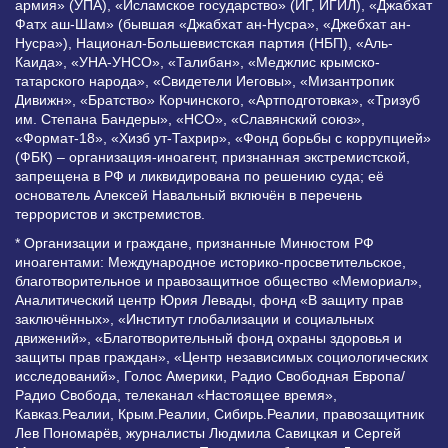
армия» (УПА), «Исламское государство» (ИГ, ИГИЛ), «Джабхат
Фатх аш-Шам» (бывшая «Джабхат ан-Нусра», «Джебхат ан-
Нусра»), Национал-Большевистская партия (НБП), «Аль-
Каида», «УНА-УНСО», «Талибан», «Меджлис крымско-
татарского народа», «Свидетели Иеговы», «Мизантропик
Дивижн», «Братство» Корчинского, «Артподготовка», «Тризуб
им. Степана Бандеры», «НСО», «Славянский союз»,
«Формат-18», «Хизб ут-Тахрир», «Фонд борьбы с коррупцией»
(ФБК) – организация-иноагент, признанная экстремистской,
запрещена в РФ и ликвидирована по решению суда; её
основатель Алексей Навальный включён в перечень
террористов и экстремистов.
* Организации и граждане, признанные Минюстом РФ
иноагентами: Международное историко-просветительское,
благотворительное и правозащитное общество «Мемориал»,
Аналитический центр Юрия Левады, фонд «В защиту прав
заключённых», «Институт глобализации и социальных
движений», «Благотворительный фонд охраны здоровья и
защиты прав граждан», «Центр независимых социологических
исследований», Голос Америки, Радио Свободная Европа/
Радио Свобода, телеканал «Настоящее время»,
Кавказ.Реалии, Крым.Реалии, Сибирь.Реалии, правозащитник
Лев Пономарёв, журналисты Людмила Савицкая и Сергей