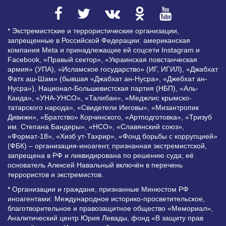
* Экстремистские и террористические организации,
запрещенные в Российской Федерации: американская
компания Meta и принадлежащие ей соцсети Instagram и
Facebook, «Правый сектор», «Украинская повстанческая
армия» (УПА), «Исламское государство» (ИГ, ИГИЛ), «Джабхат
Фатх аш-Шам» (бывшая «Джабхат ан-Нусра», «Джебхат ан-
Нусра»), Национал-Большевистская партия (НБП), «Аль-
Каида», «УНА-УНСО», «Талибан», «Меджлис крымско-
татарского народа», «Свидетели Иеговы», «Мизантропик
Дивижн», «Братство» Корчинского, «Артподготовка», «Тризуб
им. Степана Бандеры», «НСО», «Славянский союз»,
«Формат-18», «Хизб ут-Тахрир», «Фонд борьбы с коррупцией»
(ФБК) – организация-иноагент, признанная экстремистской,
запрещена в РФ и ликвидирована по решению суда; её
основатель Алексей Навальный включён в перечень
террористов и экстремистов.
* Организации и граждане, признанные Минюстом РФ
иноагентами: Международное историко-просветительское,
благотворительное и правозащитное общество «Мемориал»,
Аналитический центр Юрия Левады, фонд «В защиту прав