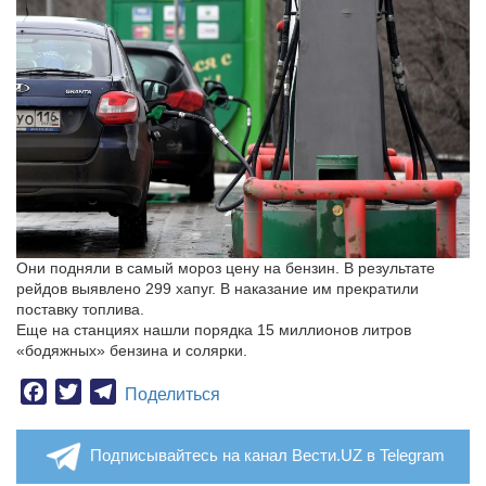
Они подняли в самый мороз цену на бензин. В результате
рейдов выявлено 299 хапуг. В наказание им прекратили
поставку топлива.
Еще на станциях нашли порядка 15 миллионов литров
«бодяжных» бензина и солярки.
Facebook
Twitter
Telegram
Поделиться
Подписывайтесь на канал Вести.UZ в Telegram