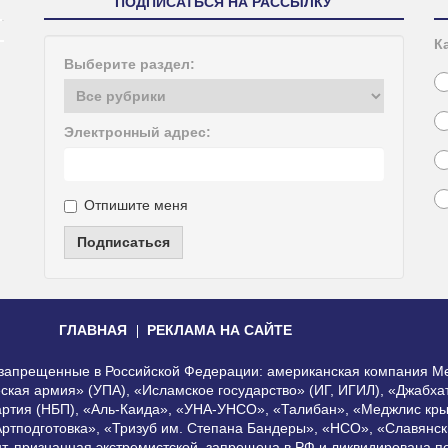
ПОДПИСАТЬСЯ НА РАССЫЛКУ
К
Выберите раздел:
Электронный адрес:
Отпишите меня
Подписаться
ГЛАВНАЯ
РЕКЛАМА НА САЙТЕ
, запрещенные в Российской Федерации: американская компания Me
еская армия» (УПА), «Исламское государство» (ИГ, ИГИЛ), «Джабх
артия (НБП), «Аль-Каида», «УНА-УНСО», «Талибан», «Меджлис кры
Артподготовка», «Тризуб им. Степана Бандеры», «НСО», «Славянск
нт, признанная экстремистской, запрещена в РФ и ликвидирована 