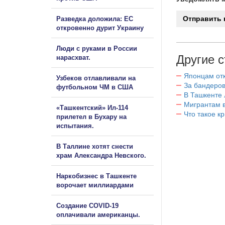
Разведка доложила: ЕС
откровенно дурит Украину
Люди с руками в России
Другие с
нарасхват.
Японцам отк
Узбеков отлавливали на
За бандеров
футбольном ЧМ в США
В Ташкенте 
Мигрантам в
«Ташкентский» Ил-114
Что такое к
прилетел в Бухару на
испытания.
В Таллине хотят снести
храм Александра Невского.
Наркобизнес в Ташкенте
ворочает миллиардами
Создание COVID-19
оплачивали американцы.