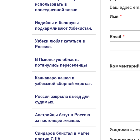
использовать в
Ваш адрес ema
повседневной жизни
Имя
*
Индийцы и белорусы
подкармливают Узбекистан.
Email
*
Узбеки любят кататься в
Россию.
В Псковскую область
потянулись переселенцы
Комментарий
Каннаваро нашел в
узбекской сборной «крота».
Россия закрыла въезд для
судимых.
Австрийцы бегут в Россию
за настоящей жизнью.
Уведомить ме
Синдаров блистал в матче
против США
Уведомлять м