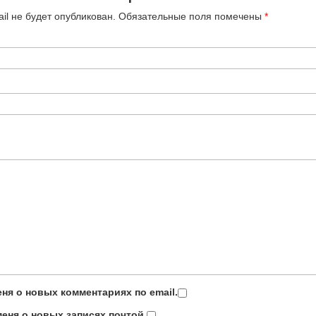
il не будет опубликован.
Обязательные поля помечены
*
ня о новых комментариях по email.
еня о новых записях почтой.