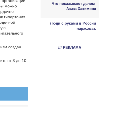
 организаций
Что показывают делом
бы можно
Азиза Хакимова
ердечно-
ак гипертония,
ердечной
Люди с руками в России
кую
нарасхват.
вигательного
низм создан
/// РЕКЛАМА
ть от 3 до 10