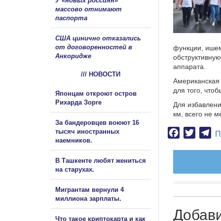
У «новых россиян»
массово отнимают
паспорта
США цинично отказались
от договоренностей в
функции, ишем
Анкоридже
обструктивную
аппарата.
/// НОВОСТИ
Американская 
для того, чтоб
Японцам откроют остров
Рихарда Зорге
Для избавлени
км, всего не м
За бандеровцев воюют 16
тысяч иностранных
Facebook
Twitter
Te
П
наемников.
В Ташкенте любят жениться
на старухах.
Мигрантам вернули 4
миллиона зарплаты.
Добав
Что такое криптокарта и как