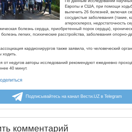
По данным исследований научных
Европы и США, при помощи ходь
вылечить 26 болезней, включая с
сосудистые заболевания (такие, к
атеросклероз, недостаточность с
ическая болезнь сердца, приобретенный порок сердца), хроничес
 болезнь легких, психические расстройства, заболевания опорно-д
ассоциация кардиохирургов также заявила, что человеческий орга
ы ходить.
я от недугов авторы исследований рекомендуют ежедневно проходи
енее 40 минут.
legram
оделиться
Подписывайтесь на канал Вести.UZ в Telegram
ить комментарий