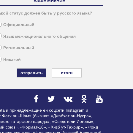
ВАШЕ МНЕНИЕ
акой статус должен быть у русского языка?
Официальный
Язык межнационального общения
Региональный
Никакой
итоги
ta и принадлежащие ей соцсети Instagram и
ат Фатх аш-Шам» (бывшая «Джабхат ан-Нусра»,
мско-татарского народа», «Свидетели Иеговы»,
ий союз», «Формат-18», «Хизб ут-Тахрир», «Фонд
по решению суда; её основатель Алексей Навальный