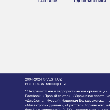
FACEBOOK
ОДНОКЛАССНИКИ
2004-2024 © VESTI.UZ
ВСЕ ПРАВА ЗАЩИЩЕНЫ
* Экстремистские и террористические организации
Facebook, «Правый сектор», «Украинская повстанч
«Джебхат ан-Нусра»), Национал-Большевистская п
«Мизантропик Дивижн», «Братство» Корчинского, «
борьбы с коррупцией» (ФБК) – организация-иноаге