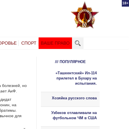
18+
ОРОВЬЕ
СПОРТ
ВАШЕ ПРАВО
/// ПОПУЛЯРНОЕ
«Ташкентский» Ил-114
прилетел в Бухару на
испытания.
а болезней, но
щает АиФ.
Хозяйка русского слова
ндидат
онин, на
братимы.
Узбеков отлавливали на
вычное для
футбольном ЧМ в США