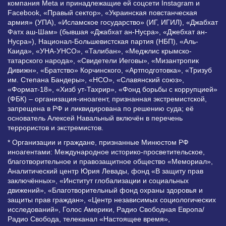
компания Meta и принадлежащие ей соцсети Instagram и
Facebook, «Правый сектор», «Украинская повстанческая
армия» (УПА), «Исламское государство» (ИГ, ИГИЛ), «Джабхат
Фатх аш-Шам» (бывшая «Джабхат ан-Нусра», «Джебхат ан-
Нусра»), Национал-Большевистская партия (НБП), «Аль-
Каида», «УНА-УНСО», «Талибан», «Меджлис крымско-
татарского народа», «Свидетели Иеговы», «Мизантропик
Дивижн», «Братство» Корчинского, «Артподготовка», «Тризуб
им. Степана Бандеры», «НСО», «Славянский союз»,
«Формат-18», «Хизб ут-Тахрир», «Фонд борьбы с коррупцией»
(ФБК) – организация-иноагент, признанная экстремистской,
запрещена в РФ и ликвидирована по решению суда; её
основатель Алексей Навальный включён в перечень
террористов и экстремистов.
* Организации и граждане, признанные Минюстом РФ
иноагентами: Международное историко-просветительское,
благотворительное и правозащитное общество «Мемориал»,
Аналитический центр Юрия Левады, фонд «В защиту прав
заключённых», «Институт глобализации и социальных
движений», «Благотворительный фонд охраны здоровья и
защиты прав граждан», «Центр независимых социологических
исследований», Голос Америки, Радио Свободная Европа/
Радио Свобода, телеканал «Настоящее время»,