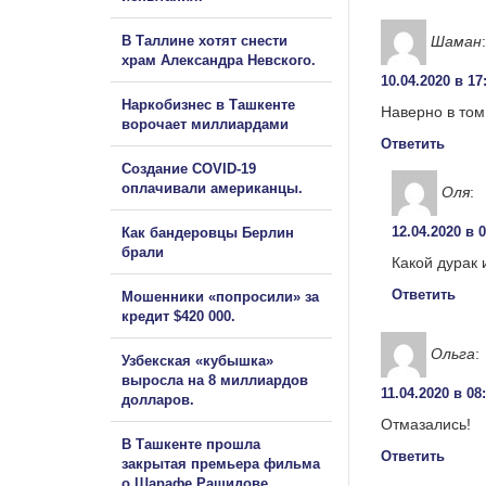
Шаман
:
В Таллине хотят снести
храм Александра Невского.
10.04.2020 в 17
Наркобизнес в Ташкенте
Наверно в том
ворочает миллиардами
Ответить
Создание COVID-19
оплачивали американцы.
Оля
:
12.04.2020 в 
Как бандеровцы Берлин
брали
Какой дурак 
Ответить
Мошенники «попросили» за
кредит $420 000.
Ольга
:
Узбекская «кубышка»
выросла на 8 миллиардов
11.04.2020 в 08
долларов.
Отмазались!
В Ташкенте прошла
Ответить
закрытая премьера фильма
о Шарафе Рашидове.