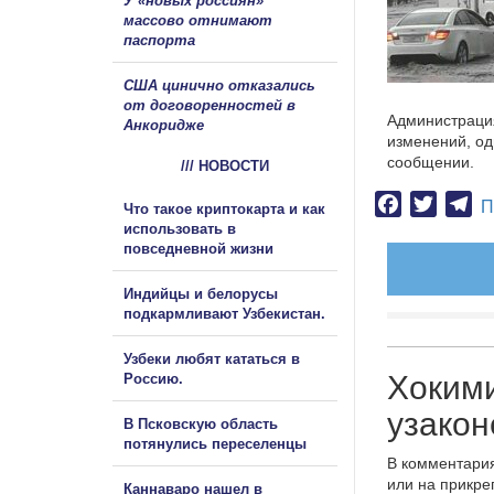
У «новых россиян»
массово отнимают
паспорта
США цинично отказались
от договоренностей в
Администрация
Анкоридже
изменений, од
сообщении.
/// НОВОСТИ
Facebook
Twitter
Te
П
Что такое криптокарта и как
использовать в
повседневной жизни
Индийцы и белорусы
подкармливают Узбекистан.
Узбеки любят кататься в
Хокими
Россию.
узакон
В Псковскую область
потянулись переселенцы
В комментария
или на прикре
Каннаваро нашел в