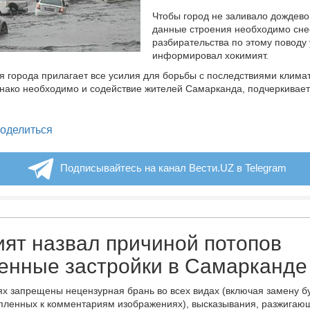
Чтобы город не заливало дождево
данные строения необходимо сне
разбирательства по этому поводу 
информировал хокимият.
 города прилагает все усилия для борьбы с последствиями клима
нако необходимо и содействие жителей Самарканда, подчеркивает
legram
оделиться
Подписывайтесь на канал Вести.UZ в Telegram
ят назвал причиной потопов
енные застройки в Самарканде
х запрещены нецензурная брань во всех видах (включая замену б
пленных к комментариям изображениях), высказывания, разжигаю