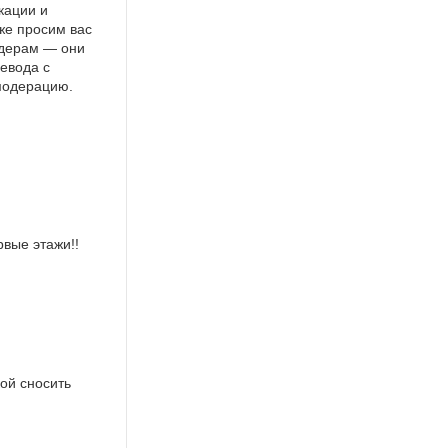
кации и
же просим вас
идерам — они
евода с
 модерацию.
вые этажи!!
кой сносить