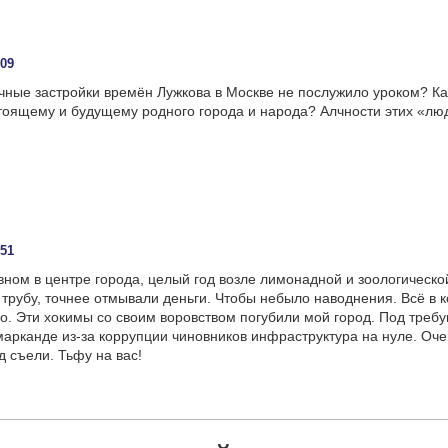
:09
чные застройки времён Лужкова в Москве не послужило уроком? Ка
тоящему и будущему родного города и народа? Алчности этих «лю
:51
вном в центре города, целый год возле лимонадной и зоологическо
трубу, точнее отмывали деньги. Чтобы небыло наводнения. Всё в ко
о. Эти хокимы со своим воровством погубили мой город. Под треб
марканде из-за коррупции чиновников инфраструктура на нуле. Оче
д съели. Тьфу на вас!