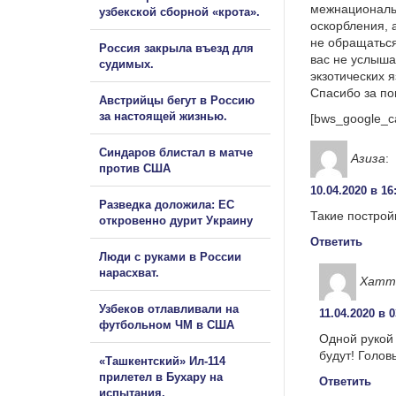
межнациональ
узбекской сборной «крота».
оскорбления, 
не обращаться
Россия закрыла въезд для
вас не услыша
судимых.
экзотических 
Спасибо за п
Австрийцы бегут в Россию
за настоящей жизнью.
[bws_google_c
Синдаров блистал в матче
Азиза
:
против США
10.04.2020 в 16
Разведка доложила: ЕС
Такие построй
откровенно дурит Украину
Ответить
Люди с руками в России
нарасхват.
Хатт
Узбеков отлавливали на
11.04.2020 в 0
футбольном ЧМ в США
Одной рукой 
будут! Голов
«Ташкентский» Ил-114
прилетел в Бухару на
Ответить
испытания.