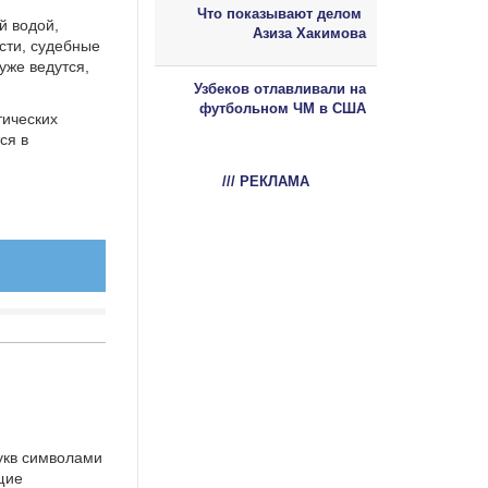
Что показывают делом
й водой,
Азиза Хакимова
сти, судебные
уже ведутся,
Узбеков отлавливали на
футбольном ЧМ в США
тических
ся в
/// РЕКЛАМА
укв символами
щие