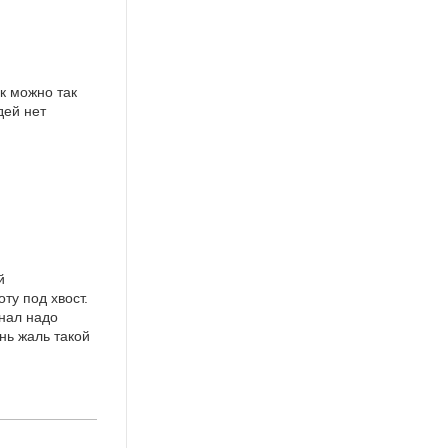
к можно так
дей нет
й
ту под хвост.
унал надо
нь жаль такой