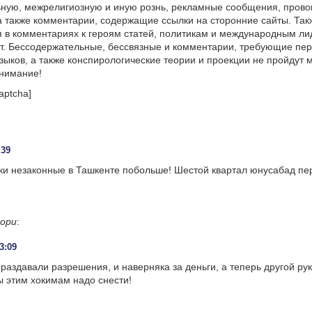
ную, межрелигиозную и иную рознь, рекламные сообщения, прово
а также комментарии, содержащие ссылки на сторонние сайты. Так
 в комментариях к героям статей, политикам и международным л
т. Бессодержательные, бессвязные и комментарии, требующие пер
языков, а также конспирологические теории и проекции не пройдут
онимание!
aptcha]
:39
ки незаконные в Ташкенте побольше! Шестой квартал юнусабад пер
ори
:
3:09
раздавали разрешения, и наверняка за деньги, а теперь другой ру
ы этим хокимам надо снести!