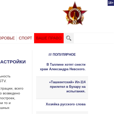
18+
ОРОВЬЕ
СПОРТ
ВАШЕ ПРАВО
/// ПОПУЛЯРНОЕ
ЗАСТРОЙКИ
В Таллине хотят снести
храм Александра Невского.
ьность
STV.
«Ташкентский» Ил-114
прилетел в Бухару на
трации, всего
испытания.
но возведено
построек,
и то и
Хозяйка русского слова
ашных