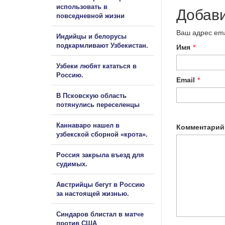
использовать в
Добав
повседневной жизни
Ваш адрес ema
Индийцы и белорусы
подкармливают Узбекистан.
Имя
*
Узбеки любят кататься в
Россию.
Email
*
В Псковскую область
потянулись переселенцы
Каннаваро нашел в
Комментарий
узбекской сборной «крота».
Россия закрыла въезд для
судимых.
Австрийцы бегут в Россию
за настоящей жизнью.
Синдаров блистал в матче
против США