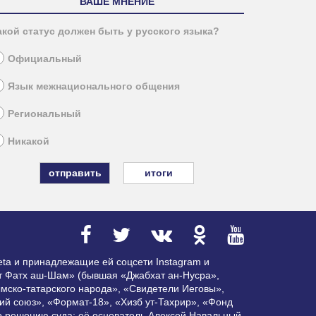
ВАШЕ МНЕНИЕ
акой статус должен быть у русского языка?
Официальный
Язык межнационального общения
Региональный
Никакой
итоги
ta и принадлежащие ей соцсети Instagram и
ат Фатх аш-Шам» (бывшая «Джабхат ан-Нусра»,
мско-татарского народа», «Свидетели Иеговы»,
ий союз», «Формат-18», «Хизб ут-Тахрир», «Фонд
по решению суда; её основатель Алексей Навальный