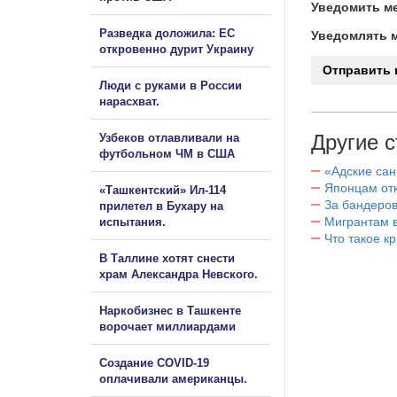
Уведомить ме
Разведка доложила: ЕС
Уведомлять м
откровенно дурит Украину
Люди с руками в России
нарасхват.
Другие с
Узбеков отлавливали на
футбольном ЧМ в США
«Адские са
Японцам отк
«Ташкентский» Ил-114
За бандеров
прилетел в Бухару на
Мигрантам в
испытания.
Что такое к
В Таллине хотят снести
храм Александра Невского.
Наркобизнес в Ташкенте
ворочает миллиардами
Создание COVID-19
оплачивали американцы.