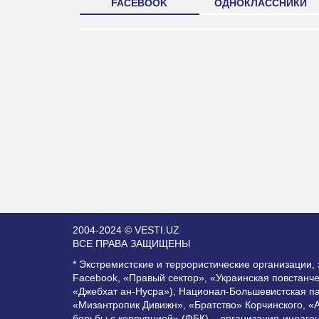
FACEBOOK
ОДНОКЛАССНИКИ
2004-2024 © VESTI.UZ
ВСЕ ПРАВА ЗАЩИЩЕНЫ
* Экстремистские и террористические организации
Facebook, «Правый сектор», «Украинская повстанч
«Джебхат ан-Нусра»), Национал-Большевистская п
«Мизантропик Дивижн», «Братство» Корчинского, «
борьбы с коррупцией» (ФБК) – организация-иноаге