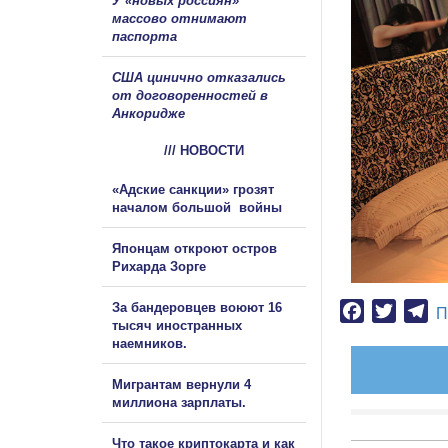
У «новых россиян»
массово отнимают
паспорта
США цинично отказались
от договоренностей в
Анкоридже
/// НОВОСТИ
«Адские санкции» грозят
началом большой войны
Японцам откроют остров
Рихарда Зорге
За бандеровцев воюют 16
Facebook
Twitter
Te
П
тысяч иностранных
наемников.
Мигрантам вернули 4
миллиона зарплаты.
Что такое криптокарта и как