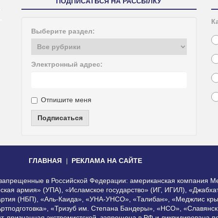
ПОДПИСАТЬСЯ НА РАССЫЛКУ
К
Выберите раздел:
Электронный адрес:
Отпишите меня
Подписаться
ГЛАВНАЯ
РЕКЛАМА НА САЙТЕ
, запрещенные в Российской Федерации: американская компания Me
еская армия» (УПА), «Исламское государство» (ИГ, ИГИЛ), «Джабх
артия (НБП), «Аль-Каида», «УНА-УНСО», «Талибан», «Меджлис кры
Артподготовка», «Тризуб им. Степана Бандеры», «НСО», «Славянск
нт, признанная экстремистской, запрещена в РФ и ликвидирована 