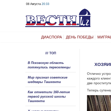
08 Августа
20:33
ДИАСПОРА
ДЕНЬ ПОБЕДЫ
МИГРА
/// ТОП
В Псковскую область
ХОЗЯИН
потянулись переселенцы
Отлично устро
Мир признал советские
каждого клиен
шедевры Ташкента
две проститут
Теперь сутене
Как отметили 160-летие
первой русской школы
Ташкента