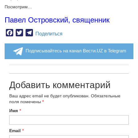
Посмотрим…
Павел Островский, священник
Facebook
Twitter
Telegram
Поделиться
Подписывайтесь на канал Вести.UZ в Telegram
Добавить комментарий
Ваш адрес email не будет опубликован.
Обязательные
поля помечены
*
Имя
*
Email
*