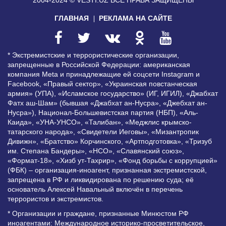
2004-2024 © VESTI.UZ
ВСЕ ПРАВА ЗАЩИЩЕНЫ
ГЛАВНАЯ
РЕКЛАМА НА САЙТЕ
* Экстремистские и террористические организации,
запрещенные в Российской Федерации: американская
компания Meta и принадлежащие ей соцсети Instagram и
Facebook, «Правый сектор», «Украинская повстанческая
армия» (УПА), «Исламское государство» (ИГ, ИГИЛ), «Джабхат
Фатх аш-Шам» (бывшая «Джабхат ан-Нусра», «Джебхат ан-
Нусра»), Национал-Большевистская партия (НБП), «Аль-
Каида», «УНА-УНСО», «Талибан», «Меджлис крымско-
татарского народа», «Свидетели Иеговы», «Мизантропик
Дивижн», «Братство» Корчинского, «Артподготовка», «Тризуб
им. Степана Бандеры», «НСО», «Славянский союз»,
«Формат-18», «Хизб ут-Тахрир», «Фонд борьбы с коррупцией»
(ФБК) – организация-иноагент, признанная экстремистской,
запрещена в РФ и ликвидирована по решению суда; её
основатель Алексей Навальный включён в перечень
террористов и экстремистов.
* Организации и граждане, признанные Минюстом РФ
иноагентами: Международное историко-просветительское,