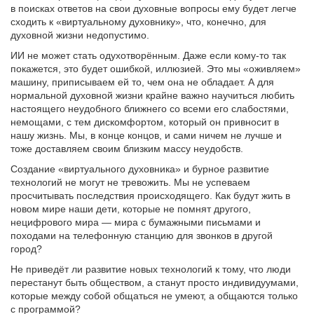
в поисках ответов на свои духовные вопросы ему будет легче
сходить к «виртуальному духовнику», что, конечно, для
духовной жизни недопустимо.
ИИ не может стать одухотворённым. Даже если кому-то так
покажется, это будет ошибкой, иллюзией. Это мы «оживляем»
машину, приписываем ей то, чем она не обладает. А для
нормальной духовной жизни крайне важно научиться любить
настоящего неудобного ближнего со всеми его слабостями,
немощами, с тем дискомфортом, который он привносит в
нашу жизнь. Мы, в конце концов, и сами ничем не лучше и
тоже доставляем своим близким массу неудобств.
Создание «виртуального духовника» и бурное развитие
технологий не могут не тревожить. Мы не успеваем
просчитывать последствия происходящего. Как будут жить в
новом мире наши дети, которые не помнят другого,
нецифрового мира — мира с бумажными письмами и
походами на телефонную станцию для звонков в другой
город?
Не приведёт ли развитие новых технологий к тому, что люди
перестанут быть обществом, а станут просто индивидуумами,
которые между собой общаться не умеют, а общаются только
с программой?