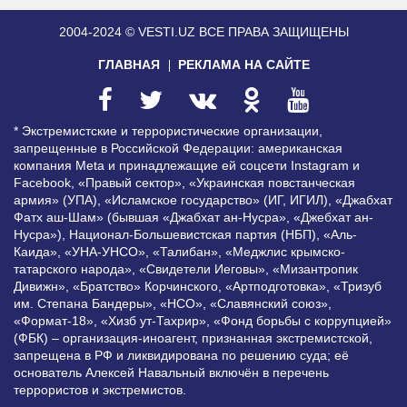
2004-2024 © VESTI.UZ
ВСЕ ПРАВА ЗАЩИЩЕНЫ
ГЛАВНАЯ
РЕКЛАМА НА САЙТЕ
* Экстремистские и террористические организации,
запрещенные в Российской Федерации: американская
компания Meta и принадлежащие ей соцсети Instagram и
Facebook, «Правый сектор», «Украинская повстанческая
армия» (УПА), «Исламское государство» (ИГ, ИГИЛ), «Джабхат
Фатх аш-Шам» (бывшая «Джабхат ан-Нусра», «Джебхат ан-
Нусра»), Национал-Большевистская партия (НБП), «Аль-
Каида», «УНА-УНСО», «Талибан», «Меджлис крымско-
татарского народа», «Свидетели Иеговы», «Мизантропик
Дивижн», «Братство» Корчинского, «Артподготовка», «Тризуб
им. Степана Бандеры», «НСО», «Славянский союз»,
«Формат-18», «Хизб ут-Тахрир», «Фонд борьбы с коррупцией»
(ФБК) – организация-иноагент, признанная экстремистской,
запрещена в РФ и ликвидирована по решению суда; её
основатель Алексей Навальный включён в перечень
террористов и экстремистов.