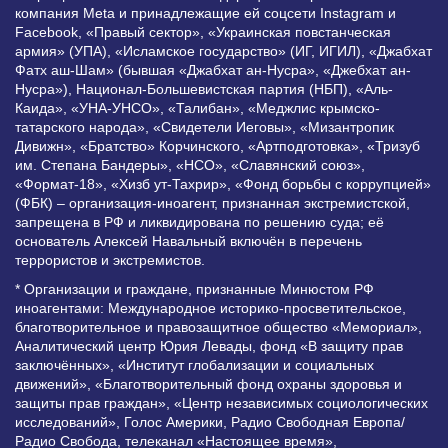
компания Meta и принадлежащие ей соцсети Instagram и
Facebook, «Правый сектор», «Украинская повстанческая
армия» (УПА), «Исламское государство» (ИГ, ИГИЛ), «Джабхат
Фатх аш-Шам» (бывшая «Джабхат ан-Нусра», «Джебхат ан-
Нусра»), Национал-Большевистская партия (НБП), «Аль-
Каида», «УНА-УНСО», «Талибан», «Меджлис крымско-
татарского народа», «Свидетели Иеговы», «Мизантропик
Дивижн», «Братство» Корчинского, «Артподготовка», «Тризуб
им. Степана Бандеры», «НСО», «Славянский союз»,
«Формат-18», «Хизб ут-Тахрир», «Фонд борьбы с коррупцией»
(ФБК) – организация-иноагент, признанная экстремистской,
запрещена в РФ и ликвидирована по решению суда; её
основатель Алексей Навальный включён в перечень
террористов и экстремистов.
* Организации и граждане, признанные Минюстом РФ
иноагентами: Международное историко-просветительское,
благотворительное и правозащитное общество «Мемориал»,
Аналитический центр Юрия Левады, фонд «В защиту прав
заключённых», «Институт глобализации и социальных
движений», «Благотворительный фонд охраны здоровья и
защиты прав граждан», «Центр независимых социологических
исследований», Голос Америки, Радио Свободная Европа/
Радио Свобода, телеканал «Настоящее время»,