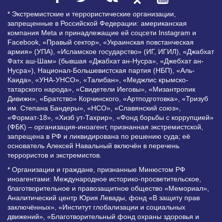
* Экстремистские и террористические организации,
запрещенные в Российской Федерации: американская
компания Meta и принадлежащие ей соцсети Instagram и
Facebook, «Правый сектор», «Украинская повстанческая
армия» (УПА), «Исламское государство» (ИГ, ИГИЛ), «Джабхат
Фатх аш-Шам» (бывшая «Джабхат ан-Нусра», «Джебхат ан-
Нусра»), Национал-Большевистская партия (НБП), «Аль-
Каида», «УНА-УНСО», «Талибан», «Меджлис крымско-
татарского народа», «Свидетели Иеговы», «Мизантропик
Дивижн», «Братство» Корчинского, «Артподготовка», «Тризуб
им. Степана Бандеры», «НСО», «Славянский союз»,
«Формат-18», «Хизб ут-Тахрир», «Фонд борьбы с коррупцией»
(ФБК) – организация-иноагент, признанная экстремистской,
запрещена в РФ и ликвидирована по решению суда; её
основатель Алексей Навальный включён в перечень
террористов и экстремистов.
* Организации и граждане, признанные Минюстом РФ
иноагентами: Международное историко-просветительское,
благотворительное и правозащитное общество «Мемориал»,
Аналитический центр Юрия Левады, фонд «В защиту прав
заключённых», «Институт глобализации и социальных
движений», «Благотворительный фонд охраны здоровья и