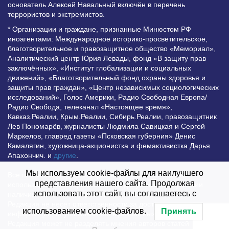
основатель Алексей Навальный включён в перечень
террористов и экстремистов.
* Организации и граждане, признанные Минюстом РФ
иноагентами: Международное историко-просветительское,
благотворительное и правозащитное общество «Мемориал»,
Аналитический центр Юрия Левады, фонд «В защиту прав
заключённых», «Институт глобализации и социальных
движений», «Благотворительный фонд охраны здоровья и
защиты прав граждан», «Центр независимых социологических
исследований», Голос Америки, Радио Свободная Европа/
Радио Свобода, телеканал «Настоящее время»,
Кавказ.Реалии, Крым.Реалии, Сибирь.Реалии, правозащитник
Лев Пономарёв, журналисты Людмила Савицкая и Сергей
Маркелов, главред газеты «Псковская губерния» Денис
Камалягин, художница-акционистка и фемактивистка Дарья
Апахончич. и
другие
.
Мы используем cookie-файлы для наилучшего
Все права защищены и охраняются законом. Любое
представления нашего сайта. Продолжая
использование материалов сайта допустимо при условии
использовать этот сайт, вы соглашаетесь с
наличия активной гиперссылки на Vesti.UZ.
Редакция не несет ответственности за достоверность
использованием cookie-файлов.
Принять
информации, опубликованной в рекламных объявлениях.
Редакция может не разделять мнения авторов статей