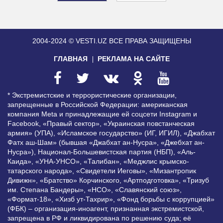
2004-2024 © VESTI.UZ
ВСЕ ПРАВА ЗАЩИЩЕНЫ
ГЛАВНАЯ
РЕКЛАМА НА САЙТЕ
* Экстремистские и террористические организации,
запрещенные в Российской Федерации: американская
компания Meta и принадлежащие ей соцсети Instagram и
Facebook, «Правый сектор», «Украинская повстанческая
армия» (УПА), «Исламское государство» (ИГ, ИГИЛ), «Джабхат
Фатх аш-Шам» (бывшая «Джабхат ан-Нусра», «Джебхат ан-
Нусра»), Национал-Большевистская партия (НБП), «Аль-
Каида», «УНА-УНСО», «Талибан», «Меджлис крымско-
татарского народа», «Свидетели Иеговы», «Мизантропик
Дивижн», «Братство» Корчинского, «Артподготовка», «Тризуб
им. Степана Бандеры», «НСО», «Славянский союз»,
«Формат-18», «Хизб ут-Тахрир», «Фонд борьбы с коррупцией»
(ФБК) – организация-иноагент, признанная экстремистской,
запрещена в РФ и ликвидирована по решению суда; её