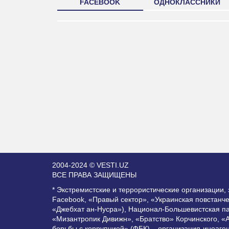
FACEBOOK
ОДНОКЛАССНИКИ
2004-2024 © VESTI.UZ
ВСЕ ПРАВА ЗАЩИЩЕНЫ
* Экстремистские и террористические организации
Facebook, «Правый сектор», «Украинская повстанч
«Джебхат ан-Нусра»), Национал-Большевистская п
«Мизантропик Дивижн», «Братство» Корчинского, «
борьбы с коррупцией» (ФБК) – организация-иноаге