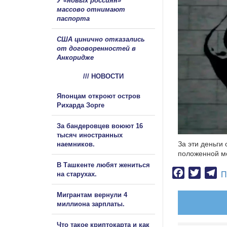
У «новых россиян»
массово отнимают
паспорта
США цинично отказались
от договоренностей в
Анкоридже
/// НОВОСТИ
Японцам откроют остров
Рихарда Зорге
За бандеровцев воюют 16
тысяч иностранных
За эти деньги
наемников.
положенной мо
В Ташкенте любят жениться
Facebook
Twitter
Te
на старухах.
П
Мигрантам вернули 4
миллиона зарплаты.
Что такое криптокарта и как