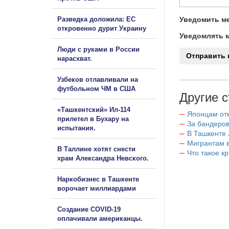
Разведка доложила: ЕС
Уведомить ме
откровенно дурит Украину
Уведомлять м
Люди с руками в России
нарасхват.
Узбеков отлавливали на
футбольном ЧМ в США
Другие с
«Ташкентский» Ил-114
Японцам отк
прилетел в Бухару на
За бандеров
испытания.
В Ташкенте 
Мигрантам в
В Таллине хотят снести
Что такое к
храм Александра Невского.
Наркобизнес в Ташкенте
ворочает миллиардами
Создание COVID-19
оплачивали американцы.