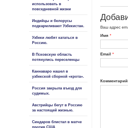
использовать в
повседневной жизни
Добав
Индийцы и белорусы
подкармливают Узбекистан.
Ваш адрес ema
Имя
*
Узбеки любят кататься в
Россию.
Email
*
В Псковскую область
потянулись переселенцы
Каннаваро нашел в
узбекской сборной «крота».
Комментарий
Россия закрыла въезд для
судимых.
Австрийцы бегут в Россию
за настоящей жизнью.
Синдаров блистал в матче
против США