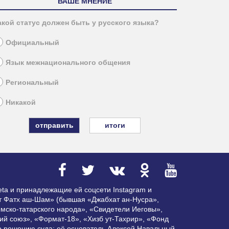
ВАШЕ МНЕНИЕ
акой статус должен быть у русского языка?
Официальный
Язык межнационального общения
Региональный
Никакой
итоги
ta и принадлежащие ей соцсети Instagram и
ат Фатх аш-Шам» (бывшая «Джабхат ан-Нусра»,
мско-татарского народа», «Свидетели Иеговы»,
ий союз», «Формат-18», «Хизб ут-Тахрир», «Фонд
по решению суда; её основатель Алексей Навальный