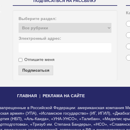
ПОДПИСАТЬСЯ НА РАССЫЛКУ
К
Выберите раздел:
Электронный адрес:
Отпишите меня
Подписаться
ГЛАВНАЯ
РЕКЛАМА НА САЙТЕ
, запрещенные в Российской Федерации: американская компания Me
еская армия» (УПА), «Исламское государство» (ИГ, ИГИЛ), «Джабх
артия (НБП), «Аль-Каида», «УНА-УНСО», «Талибан», «Меджлис кры
Артподготовка», «Тризуб им. Степана Бандеры», «НСО», «Славянск
нт, признанная экстремистской, запрещена в РФ и ликвидирована 