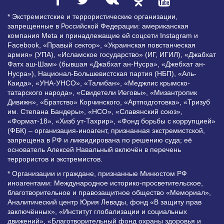
* Экстремистские и террористические организации,
запрещенные в Российской Федерации: американская
компания Meta и принадлежащие ей соцсети Instagram и
Facebook, «Правый сектор», «Украинская повстанческая
армия» (УПА), «Исламское государство» (ИГ, ИГИЛ), «Джабхат
Фатх аш-Шам» (бывшая «Джабхат ан-Нусра», «Джебхат ан-
Нусра»), Национал-Большевистская партия (НБП), «Аль-
Каида», «УНА-УНСО», «Талибан», «Меджлис крымско-
татарского народа», «Свидетели Иеговы», «Мизантропик
Дивижн», «Братство» Корчинского, «Артподготовка», «Тризуб
им. Степана Бандеры», «НСО», «Славянский союз»,
«Формат-18», «Хизб ут-Тахрир», «Фонд борьбы с коррупцией»
(ФБК) – организация-иноагент, признанная экстремистской,
запрещена в РФ и ликвидирована по решению суда; её
основатель Алексей Навальный включён в перечень
террористов и экстремистов.
* Организации и граждане, признанные Минюстом РФ
иноагентами: Международное историко-просветительское,
благотворительное и правозащитное общество «Мемориал»,
Аналитический центр Юрия Левады, фонд «В защиту прав
заключённых», «Институт глобализации и социальных
движений», «Благотворительный фонд охраны здоровья и