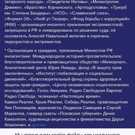
татарского народа», «Свидетели Иеговы», «Мизантропик
Дивижн», «Братство» Корчинского, «Артподготовка», «Тризуб
им. Степана Бандеры», «НСО», «Славянский союз»,
«Формат-18», «Хизб ут-Тахрир», «Фонд борьбы с коррупцией»
(ФБК) – организация-иноагент, признанная экстремистской,
запрещена в РФ и ликвидирована по решению суда; её
основатель Алексей Навальный включён в перечень
террористов и экстремистов.
* Организации и граждане, признанные Минюстом РФ
иноагентами: Международное историко-просветительское,
благотворительное и правозащитное общество «Мемориал»,
Аналитический центр Юрия Левады, фонд «В защиту прав
заключённых», «Институт глобализации и социальных
движений», «Благотворительный фонд охраны здоровья и
защиты прав граждан», «Центр независимых социологических
исследований», Голос Америки, Радио Свободная Европа/
Радио Свобода, телеканал «Настоящее время»,
Кавказ.Реалии, Крым.Реалии, Сибирь.Реалии, правозащитник
Лев Пономарёв, журналисты Людмила Савицкая и Сергей
Маркелов, главред газеты «Псковская губерния» Денис
Камалягин, художница-акционистка и фемактивистка Дарья
Апахончич. и
другие
.