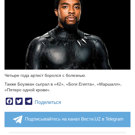
Четыре года артист боролся с болезнью.
Также Боузман сыграл в «42», «Боги Египта», «Маршалл»,
«Пятеро одной крови».
Facebook
Twitter
Telegram
Поделиться
Подписывайтесь на канал Вести.UZ в Telegram