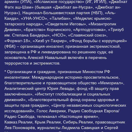
армия» (УПА), «Исламское государство» (ИГ, ИГИЛ), «Джабхат
Фатх аш-Шам» (бывшая «Джабхат ан-Нусра», «Джебхат ан-
Нусра»), Национал-Большевистская партия (НБП), «Аль-
Каида», «УНА-УНСО», «Талибан», «Меджлис крымско-
татарского народа», «Свидетели Иеговы», «Мизантропик
Дивижн», «Братство» Корчинского, «Артподготовка», «Тризуб
им. Степана Бандеры», «НСО», «Славянский союз»,
«Формат-18», «Хизб ут-Тахрир», «Фонд борьбы с коррупцией»
(ФБК) – организация-иноагент, признанная экстремистской,
запрещена в РФ и ликвидирована по решению суда; её
основатель Алексей Навальный включён в перечень
террористов и экстремистов.
* Организации и граждане, признанные Минюстом РФ
иноагентами: Международное историко-просветительское,
благотворительное и правозащитное общество «Мемориал»,
Аналитический центр Юрия Левады, фонд «В защиту прав
заключённых», «Институт глобализации и социальных
движений», «Благотворительный фонд охраны здоровья и
защиты прав граждан», «Центр независимых социологических
исследований», Голос Америки, Радио Свободная Европа/
Радио Свобода, телеканал «Настоящее время»,
Кавказ.Реалии, Крым.Реалии, Сибирь.Реалии, правозащитник
Лев Пономарёв, журналисты Людмила Савицкая и Сергей