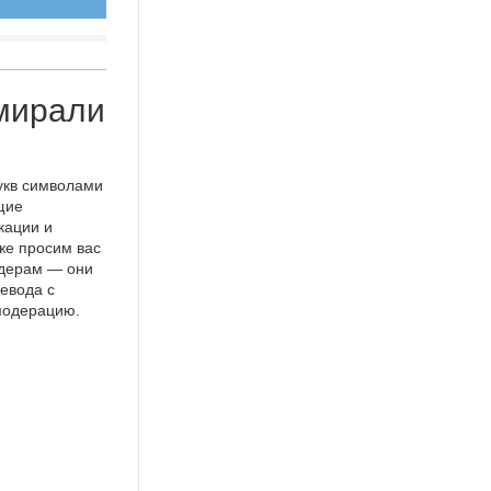
мирали
укв символами
щие
кации и
же просим вас
идерам — они
евода с
 модерацию.