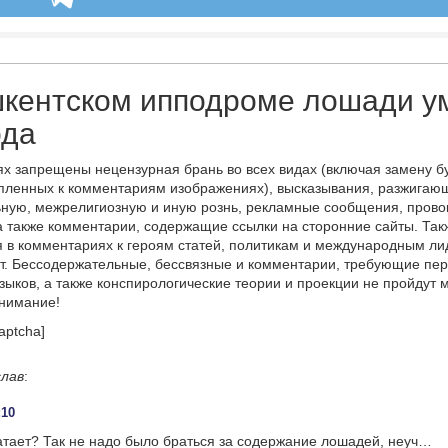
шкентском ипподроме лошади у
ода
х запрещены нецензурная брань во всех видах (включая замену б
пленных к комментариям изображениях), высказывания, разжигаю
ную, межрелигиозную и иную рознь, рекламные сообщения, прово
а также комментарии, содержащие ссылки на сторонние сайты. Так
 в комментариях к героям статей, политикам и международным л
т. Бессодержательные, бессвязные и комментарии, требующие пер
языков, а также конспирологические теории и проекции не пройдут
онимание!
aptcha]
лав
:
:10
атает? Так не надо было браться за содержание лошадей, неуч…