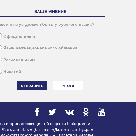
ВАШЕ МНЕНИЕ
акой статус должен быть у русского языка?
Официальный
Язык межнационального общения
Региональный
Никакой
итоги
ta и принадлежащие ей соцсети Instagram и
ат Фатх аш-Шам» (бывшая «Джабхат ан-Нусра»,
мско-татарского народа», «Свидетели Иеговы»,