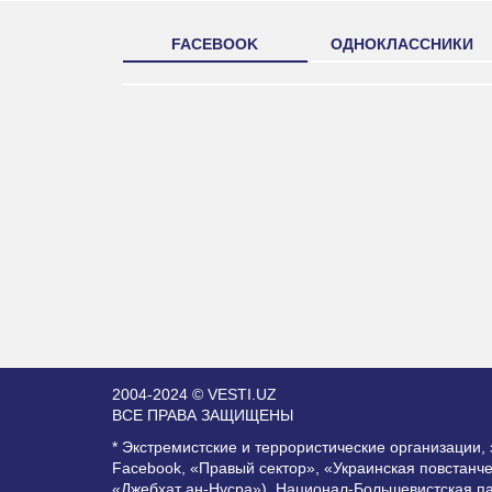
FACEBOOK
ОДНОКЛАССНИКИ
2004-2024 © VESTI.UZ
ВСЕ ПРАВА ЗАЩИЩЕНЫ
* Экстремистские и террористические организации
Facebook, «Правый сектор», «Украинская повстанч
«Джебхат ан-Нусра»), Национал-Большевистская п