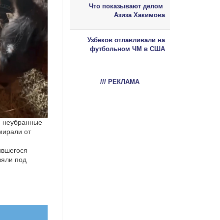
Что показывают делом
Азиза Хакимова
Узбеков отлавливали на
футбольном ЧМ в США
/// РЕКЛАМА
, неубранные
мирали от
ившегося
зяли под