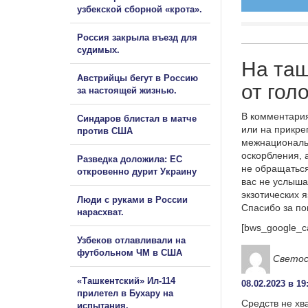
узбекской сборной «крота».
Россия закрыла въезд для
судимых.
На та
Австрийцы бегут в Россию
от гол
за настоящей жизнью.
В комментария
Синдаров блистал в матче
или на прикре
против США
межнациональ
оскорбления, 
Разведка доложила: ЕС
не обращаться
откровенно дурит Украину
вас не услыша
экзотических 
Люди с руками в России
Спасибо за п
нарасхват.
[bws_google_c
Узбеков отлавливали на
футбольном ЧМ в США
Светос
«Ташкентский» Ил-114
08.02.2023 в 19
прилетел в Бухару на
Средств не хв
испытания.