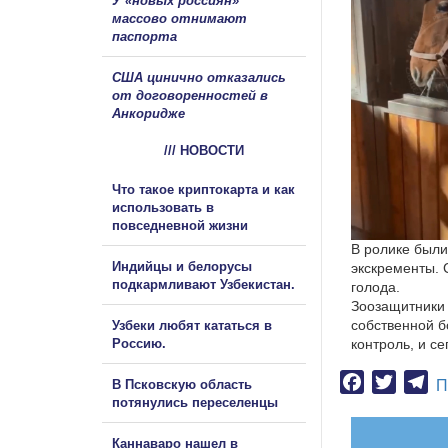
У «новых россиян»
массово отнимают
паспорта
США цинично отказались
от договоренностей в
Анкоридже
/// НОВОСТИ
Что такое криптокарта и как
использовать в
повседневной жизни
В ролике были
Индийцы и белорусы
экскременты. 
подкармливают Узбекистан.
голода.
Зоозащитники 
собственной б
Узбеки любят кататься в
Россию.
контроль, и се
Facebook
Twitter
Te
В Псковскую область
П
потянулись переселенцы
Каннаваро нашел в