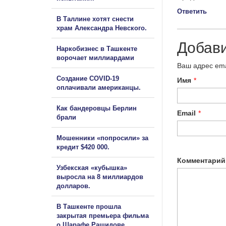
Ответить
В Таллине хотят снести
храм Александра Невского.
Добав
Наркобизнес в Ташкенте
ворочает миллиардами
Ваш адрес ema
Создание COVID-19
Имя
*
оплачивали американцы.
Как бандеровцы Берлин
Email
*
брали
Мошенники «попросили» за
кредит $420 000.
Комментарий
Узбекская «кубышка»
выросла на 8 миллиардов
долларов.
В Ташкенте прошла
закрытая премьера фильма
о Шарафе Рашидове.