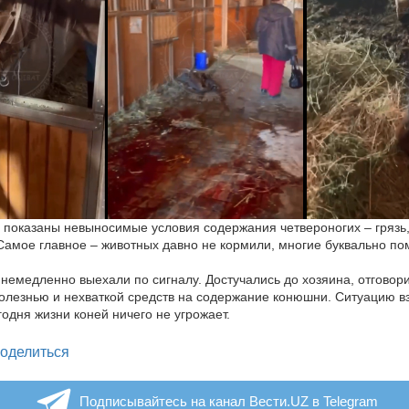
 показаны невыносимые условия содержания четвероногих – грязь
Самое главное – животных давно не кормили, многие буквально по
немедленно выехали по сигналу. Достучались до хозяина, отговор
олезнью и нехваткой средств на содержание конюшни. Ситуацию в
годня жизни коней ничего не угрожает.
legram
оделиться
Подписывайтесь на канал Вести.UZ в Telegram