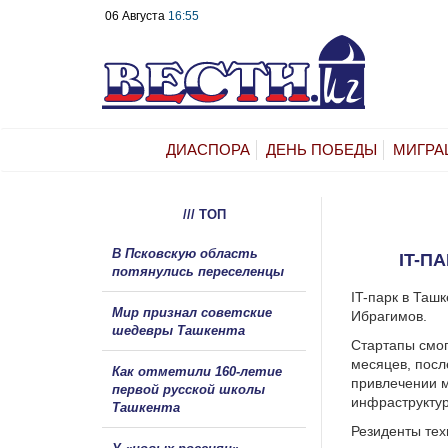
06 Августа
16:55
ДИАСПОРА
ДЕНЬ ПОБЕДЫ
МИГРА
/// ТОП
В Псковскую область
IT-П
потянулись переселенцы
IT-парк в Таш
Мир признал советские
Ибрагимов.
шедевры Ташкента
Стартапы смог
месяцев, посл
Как отметили 160-летие
привлечении м
первой русской школы
инфраструкту
Ташкента
Резиденты тех