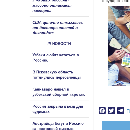
У «новых россиян»
государственн
массово отнимают
паспорта
США цинично отказались
от договоренностей в
Анкоридже
/// НОВОСТИ
Узбеки любят кататься в
Россию.
В Псковскую область
потянулись переселенцы
Каннаваро нашел в
узбекской сборной «крота».
Россия закрыла въезд для
Facebook
Twitter
Te
П
судимых.
Австрийцы бегут в Россию
за настоящей жизнью.