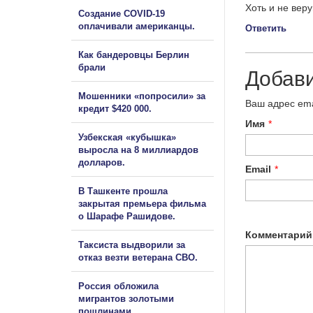
Хоть и не веру
Создание COVID-19
оплачивали американцы.
Ответить
Как бандеровцы Берлин
брали
Добав
Мошенники «попросили» за
Ваш адрес ema
кредит $420 000.
Имя
*
Узбекская «кубышка»
выросла на 8 миллиардов
долларов.
Email
*
В Ташкенте прошла
закрытая премьера фильма
о Шарафе Рашидове.
Комментарий
Таксиста выдворили за
отказ везти ветерана СВО.
Россия обложила
мигрантов золотыми
пошлинами.