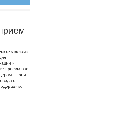
-прием
укв символами
щие
кации и
же просим вас
идерам — они
евода с
 модерацию.