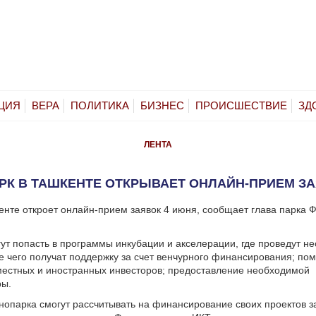
ЦИЯ
ВЕРА
ПОЛИТИКА
БИЗНЕС
ПРОИСШЕСТВИЕ
ЗД
ЛЕНТА
АРК В ТАШКЕНТЕ ОТКРЫВАЕТ ОНЛАЙН-ПРИЕМ З
кенте откроет онлайн-прием заявок 4 июня, сообщает глава парка 
ут попасть в программы инкубации и акселерации, где проведут не
е чего получат поддержку за счет венчурного финансирования; по
естных и иностранных инвесторов; предоставление необходимой
ры.
нопарка смогут рассчитывать на финансирование своих проектов з