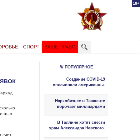
18+
ОРОВЬЕ
СПОРТ
ВАШЕ ПРАВО
/// ПОПУЛЯРНОЕ
Создание COVID-19
АЯВОК
оплачивали американцы.
Фархад
Наркобизнес в Ташкенте
ворочает миллиардами
сколько
мощь в
В Таллине хотят снести
храм Александра Невского.
а счет