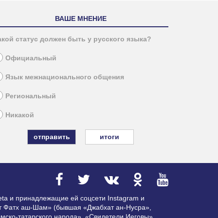
ВАШЕ МНЕНИЕ
акой статус должен быть у русского языка?
Официальный
Язык межнационального общения
Региональный
Никакой
итоги
ta и принадлежащие ей соцсети Instagram и
ат Фатх аш-Шам» (бывшая «Джабхат ан-Нусра»,
мско-татарского народа», «Свидетели Иеговы»,