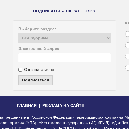
ПОДПИСАТЬСЯ НА РАССЫЛКУ
К
Выберите раздел:
Электронный адрес:
Отпишите меня
Подписаться
ГЛАВНАЯ
РЕКЛАМА НА САЙТЕ
, запрещенные в Российской Федерации: американская компания Me
еская армия» (УПА), «Исламское государство» (ИГ, ИГИЛ), «Джабх
артия (НБП), «Аль-Каида», «УНА-УНСО», «Талибан», «Меджлис кры