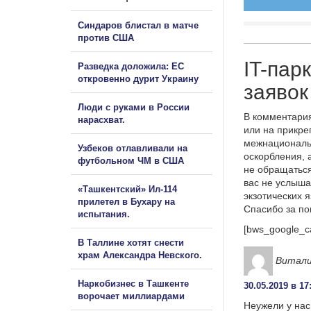
Синдаров блистал в матче
против США
IT-пар
Разведка доложила: ЕС
откровенно дурит Украину
заявок
Люди с руками в России
В комментария
нарасхват.
или на прикре
межнациональ
Узбеков отлавливали на
оскорбления, 
футбольном ЧМ в США
не обращаться
вас не услыша
«Ташкентский» Ил-114
экзотических 
прилетел в Бухару на
Спасибо за п
испытания.
[bws_google_c
В Таллине хотят снести
храм Александра Невского.
Витал
Наркобизнес в Ташкенте
30.05.2019 в 17
ворочает миллиардами
Неужели у нас