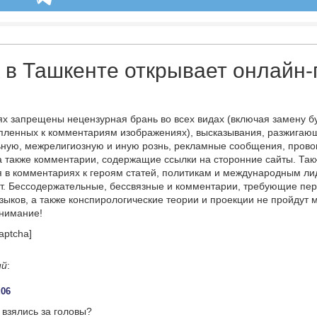
к в Ташкенте открывает онлайн
х запрещены нецензурная брань во всех видах (включая замену б
пленных к комментариям изображениях), высказывания, разжигаю
ную, межрелигиозную и иную рознь, рекламные сообщения, прово
а также комментарии, содержащие ссылки на сторонние сайты. Так
 в комментариях к героям статей, политикам и международным л
т. Бессодержательные, бессвязные и комментарии, требующие пер
языков, а также конспирологические теории и проекции не пройдут
онимание!
aptcha]
ий
:
:06
 взялись за головы?