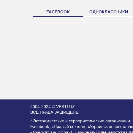
FACEBOOK
ОДНОКЛАССНИКИ
2004-2024 © VESTI.UZ
ВСЕ ПРАВА ЗАЩИЩЕНЫ
* Экстремистские и террористические организации
Facebook, «Правый сектор», «Украинская повстанч
«Джебхат ан-Нусра»), Национал-Большевистская п