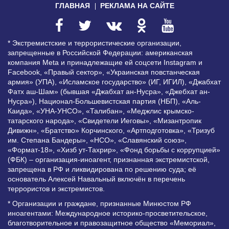
ГЛАВНАЯ
РЕКЛАМА НА САЙТЕ
* Экстремистские и террористические организации,
запрещенные в Российской Федерации: американская
компания Meta и принадлежащие ей соцсети Instagram и
Facebook, «Правый сектор», «Украинская повстанческая
армия» (УПА), «Исламское государство» (ИГ, ИГИЛ), «Джабхат
Фатх аш-Шам» (бывшая «Джабхат ан-Нусра», «Джебхат ан-
Нусра»), Национал-Большевистская партия (НБП), «Аль-
Каида», «УНА-УНСО», «Талибан», «Меджлис крымско-
татарского народа», «Свидетели Иеговы», «Мизантропик
Дивижн», «Братство» Корчинского, «Артподготовка», «Тризуб
им. Степана Бандеры», «НСО», «Славянский союз»,
«Формат-18», «Хизб ут-Тахрир», «Фонд борьбы с коррупцией»
(ФБК) – организация-иноагент, признанная экстремистской,
запрещена в РФ и ликвидирована по решению суда; её
основатель Алексей Навальный включён в перечень
террористов и экстремистов.
* Организации и граждане, признанные Минюстом РФ
иноагентами: Международное историко-просветительское,
благотворительное и правозащитное общество «Мемориал»,