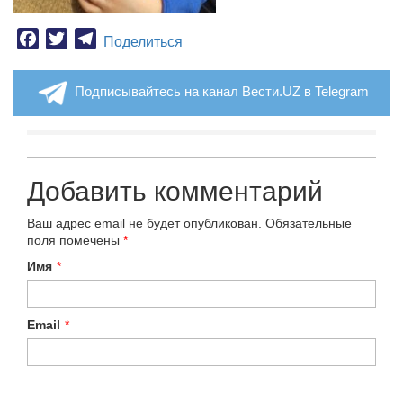
Facebook
Twitter
Telegram
Поделиться
Подписывайтесь на канал Вести.UZ в Telegram
Добавить комментарий
Ваш адрес email не будет опубликован.
Обязательные
поля помечены
*
Имя
*
Email
*