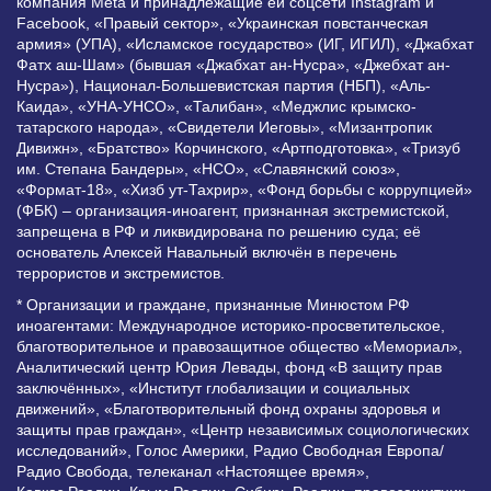
компания Meta и принадлежащие ей соцсети Instagram и
Facebook, «Правый сектор», «Украинская повстанческая
армия» (УПА), «Исламское государство» (ИГ, ИГИЛ), «Джабхат
Фатх аш-Шам» (бывшая «Джабхат ан-Нусра», «Джебхат ан-
Нусра»), Национал-Большевистская партия (НБП), «Аль-
Каида», «УНА-УНСО», «Талибан», «Меджлис крымско-
татарского народа», «Свидетели Иеговы», «Мизантропик
Дивижн», «Братство» Корчинского, «Артподготовка», «Тризуб
им. Степана Бандеры», «НСО», «Славянский союз»,
«Формат-18», «Хизб ут-Тахрир», «Фонд борьбы с коррупцией»
(ФБК) – организация-иноагент, признанная экстремистской,
запрещена в РФ и ликвидирована по решению суда; её
основатель Алексей Навальный включён в перечень
террористов и экстремистов.
* Организации и граждане, признанные Минюстом РФ
иноагентами: Международное историко-просветительское,
благотворительное и правозащитное общество «Мемориал»,
Аналитический центр Юрия Левады, фонд «В защиту прав
заключённых», «Институт глобализации и социальных
движений», «Благотворительный фонд охраны здоровья и
защиты прав граждан», «Центр независимых социологических
исследований», Голос Америки, Радио Свободная Европа/
Радио Свобода, телеканал «Настоящее время»,