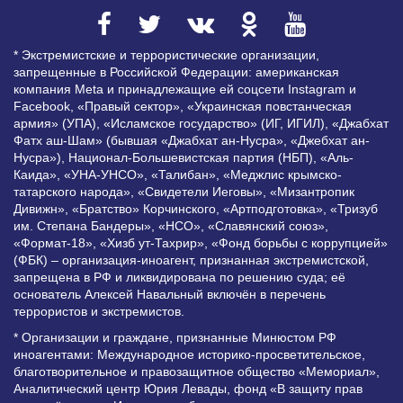
* Экстремистские и террористические организации,
запрещенные в Российской Федерации: американская
компания Meta и принадлежащие ей соцсети Instagram и
Facebook, «Правый сектор», «Украинская повстанческая
армия» (УПА), «Исламское государство» (ИГ, ИГИЛ), «Джабхат
Фатх аш-Шам» (бывшая «Джабхат ан-Нусра», «Джебхат ан-
Нусра»), Национал-Большевистская партия (НБП), «Аль-
Каида», «УНА-УНСО», «Талибан», «Меджлис крымско-
татарского народа», «Свидетели Иеговы», «Мизантропик
Дивижн», «Братство» Корчинского, «Артподготовка», «Тризуб
им. Степана Бандеры», «НСО», «Славянский союз»,
«Формат-18», «Хизб ут-Тахрир», «Фонд борьбы с коррупцией»
(ФБК) – организация-иноагент, признанная экстремистской,
запрещена в РФ и ликвидирована по решению суда; её
основатель Алексей Навальный включён в перечень
террористов и экстремистов.
* Организации и граждане, признанные Минюстом РФ
иноагентами: Международное историко-просветительское,
благотворительное и правозащитное общество «Мемориал»,
Аналитический центр Юрия Левады, фонд «В защиту прав