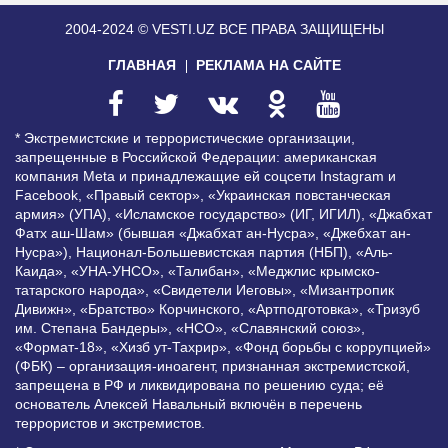
2004-2024 © VESTI.UZ
ВСЕ ПРАВА ЗАЩИЩЕНЫ
ГЛАВНАЯ
РЕКЛАМА НА САЙТЕ
* Экстремистские и террористические организации,
запрещенные в Российской Федерации: американская
компания Meta и принадлежащие ей соцсети Instagram и
Facebook, «Правый сектор», «Украинская повстанческая
армия» (УПА), «Исламское государство» (ИГ, ИГИЛ), «Джабхат
Фатх аш-Шам» (бывшая «Джабхат ан-Нусра», «Джебхат ан-
Нусра»), Национал-Большевистская партия (НБП), «Аль-
Каида», «УНА-УНСО», «Талибан», «Меджлис крымско-
татарского народа», «Свидетели Иеговы», «Мизантропик
Дивижн», «Братство» Корчинского, «Артподготовка», «Тризуб
им. Степана Бандеры», «НСО», «Славянский союз»,
«Формат-18», «Хизб ут-Тахрир», «Фонд борьбы с коррупцией»
(ФБК) – организация-иноагент, признанная экстремистской,
запрещена в РФ и ликвидирована по решению суда; её
основатель Алексей Навальный включён в перечень
террористов и экстремистов.