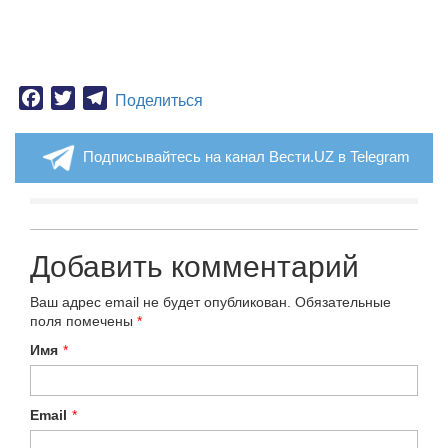
Facebook
Twitter
Telegram
Поделиться
Подписывайтесь на канал Вести.UZ в Telegram
Добавить комментарий
Ваш адрес email не будет опубликован.
Обязательные
поля помечены
*
Имя
*
Email
*