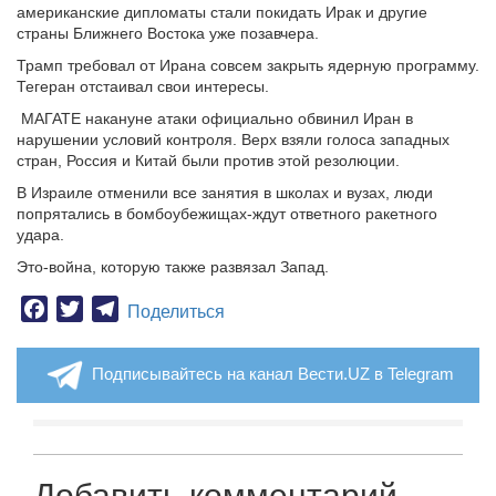
американские дипломаты стали покидать Ирак и другие
страны Ближнего Востока уже позавчера.
Трамп требовал от Ирана совсем закрыть ядерную программу.
Тегеран отстаивал свои интересы.
МАГАТЕ накануне атаки официально обвинил Иран в
нарушении условий контроля. Верх взяли голоса западных
стран, Россия и Китай были против этой резолюции.
В Израиле отменили все занятия в школах и вузах, люди
попрятались в бомбоубежищах-ждут ответного ракетного
удара.
Это-война, которую также развязал Запад.
Facebook
Twitter
Telegram
Поделиться
Подписывайтесь на канал Вести.UZ в Telegram
Добавить комментарий