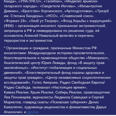
Каида», «УНА-УНСО», «Талибан», «Меджлис крымско-
татарского народа», «Свидетели Иеговы», «Мизантропик
Дивижн», «Братство» Корчинского, «Артподготовка», «Тризуб
им. Степана Бандеры», «НСО», «Славянский союз»,
«Формат-18», «Хизб ут-Тахрир», «Фонд борьбы с коррупцией»
(ФБК) – организация-иноагент, признанная экстремистской,
запрещена в РФ и ликвидирована по решению суда; её
основатель Алексей Навальный включён в перечень
террористов и экстремистов.
* Организации и граждане, признанные Минюстом РФ
иноагентами: Международное историко-просветительское,
благотворительное и правозащитное общество «Мемориал»,
Аналитический центр Юрия Левады, фонд «В защиту прав
заключённых», «Институт глобализации и социальных
движений», «Благотворительный фонд охраны здоровья и
защиты прав граждан», «Центр независимых социологических
исследований», Голос Америки, Радио Свободная Европа/
Радио Свобода, телеканал «Настоящее время»,
Кавказ.Реалии, Крым.Реалии, Сибирь.Реалии, правозащитник
Лев Пономарёв, журналисты Людмила Савицкая и Сергей
Маркелов, главред газеты «Псковская губерния» Денис
Камалягин, художница-акционистка и фемактивистка Дарья
Апахончич. и
другие
.