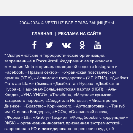
2004-2024 © VESTI.UZ
ВСЕ ПРАВА ЗАЩИЩЕНЫ
ГЛАВНАЯ
РЕКЛАМА НА САЙТЕ
* Экстремистские и террористические организации,
запрещенные в Российской Федерации: американская
компания Meta и принадлежащие ей соцсети Instagram и
Facebook, «Правый сектор», «Украинская повстанческая
армия» (УПА), «Исламское государство» (ИГ, ИГИЛ), «Джабхат
Фатх аш-Шам» (бывшая «Джабхат ан-Нусра», «Джебхат ан-
Нусра»), Национал-Большевистская партия (НБП), «Аль-
Каида», «УНА-УНСО», «Талибан», «Меджлис крымско-
татарского народа», «Свидетели Иеговы», «Мизантропик
Дивижн», «Братство» Корчинского, «Артподготовка», «Тризуб
им. Степана Бандеры», «НСО», «Славянский союз»,
«Формат-18», «Хизб ут-Тахрир», «Фонд борьбы с коррупцией»
(ФБК) – организация-иноагент, признанная экстремистской,
запрещена в РФ и ликвидирована по решению суда; её