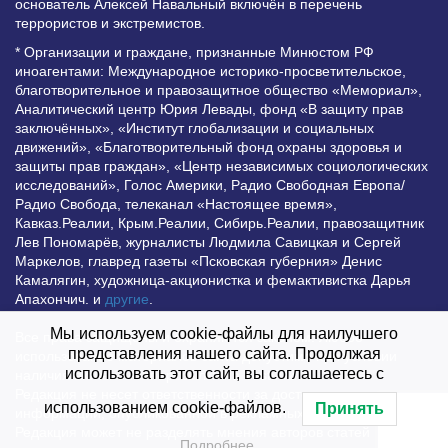
основатель Алексей Навальный включён в перечень
террористов и экстремистов.
* Организации и граждане, признанные Минюстом РФ
иноагентами: Международное историко-просветительское,
благотворительное и правозащитное общество «Мемориал»,
Аналитический центр Юрия Левады, фонд «В защиту прав
заключённых», «Институт глобализации и социальных
движений», «Благотворительный фонд охраны здоровья и
защиты прав граждан», «Центр независимых социологических
исследований», Голос Америки, Радио Свободная Европа/
Радио Свобода, телеканал «Настоящее время»,
Кавказ.Реалии, Крым.Реалии, Сибирь.Реалии, правозащитник
Лев Пономарёв, журналисты Людмила Савицкая и Сергей
Маркелов, главред газеты «Псковская губерния» Денис
Камалягин, художница-акционистка и фемактивистка Дарья
Апахончич. и
другие
.
Мы используем cookie-файлы для наилучшего
Все права защищены и охраняются законом. Любое
представления нашего сайта. Продолжая
использование материалов сайта допустимо при условии
использовать этот сайт, вы соглашаетесь с
наличия активной гиперссылки на Vesti.UZ.
Редакция не несет ответственности за достоверность
использованием cookie-файлов.
Принять
информации, опубликованной в рекламных объявлениях.
Редакция может не разделять мнения авторов статей
Подробнее…