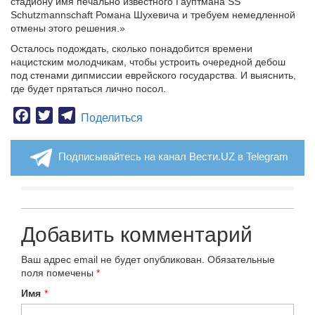
стадиону имя печально известного Гауптмана SS
Schutzmannschaft Романа Шухевича и требуем немедленной
отмены этого решения.»
Осталось подождать, сколько понадобится времени
нацистским молодчикам, чтобы устроить очередной дебош
под стенами дипмиссии еврейского государства. И выяснить,
где будет прятаться лично посол.
Facebook
Twitter
Telegram
Поделиться
Подписывайтесь на канал Вести.UZ в Telegram
Добавить комментарий
Ваш адрес email не будет опубликован.
Обязательные
поля помечены
*
Имя
*