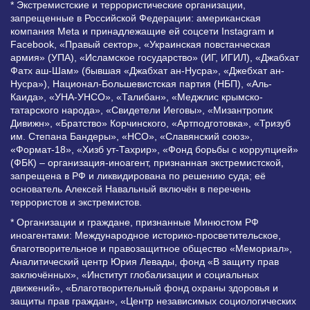
* Экстремистские и террористические организации,
запрещенные в Российской Федерации: американская
компания Meta и принадлежащие ей соцсети Instagram и
Facebook, «Правый сектор», «Украинская повстанческая
армия» (УПА), «Исламское государство» (ИГ, ИГИЛ), «Джабхат
Фатх аш-Шам» (бывшая «Джабхат ан-Нусра», «Джебхат ан-
Нусра»), Национал-Большевистская партия (НБП), «Аль-
Каида», «УНА-УНСО», «Талибан», «Меджлис крымско-
татарского народа», «Свидетели Иеговы», «Мизантропик
Дивижн», «Братство» Корчинского, «Артподготовка», «Тризуб
им. Степана Бандеры», «НСО», «Славянский союз»,
«Формат-18», «Хизб ут-Тахрир», «Фонд борьбы с коррупцией»
(ФБК) – организация-иноагент, признанная экстремистской,
запрещена в РФ и ликвидирована по решению суда; её
основатель Алексей Навальный включён в перечень
террористов и экстремистов.
* Организации и граждане, признанные Минюстом РФ
иноагентами: Международное историко-просветительское,
благотворительное и правозащитное общество «Мемориал»,
Аналитический центр Юрия Левады, фонд «В защиту прав
заключённых», «Институт глобализации и социальных
движений», «Благотворительный фонд охраны здоровья и
защиты прав граждан», «Центр независимых социологических