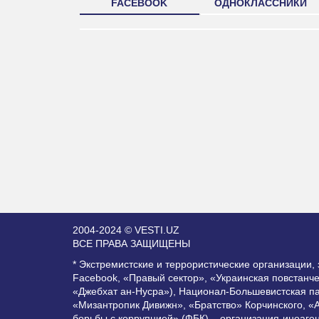
FACEBOOK
ОДНОКЛАССНИКИ
2004-2024 © VESTI.UZ
ВСЕ ПРАВА ЗАЩИЩЕНЫ
* Экстремистские и террористические организации
Facebook, «Правый сектор», «Украинская повстанч
«Джебхат ан-Нусра»), Национал-Большевистская п
«Мизантропик Дивижн», «Братство» Корчинского, «
борьбы с коррупцией» (ФБК) – организация-иноаге