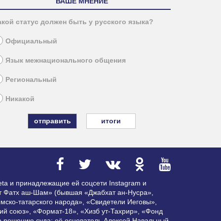
ВАШЕ МНЕНИЕ
акой статус должен быть у русского языка?
Официальный
Язык межнационального общения
Региональный
Никакой
итоги
ta и принадлежащие ей соцсети Instagram и
ат Фатх аш-Шам» (бывшая «Джабхат ан-Нусра»,
мско-татарского народа», «Свидетели Иеговы»,
ий союз», «Формат-18», «Хизб ут-Тахрир», «Фонд
по решению суда; её основатель Алексей Навальный