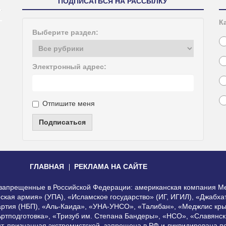
ПОДПИСАТЬСЯ НА РАССЫЛКУ
К
Выберите раздел:
Электронный адрес:
Отпишите меня
Подписаться
ГЛАВНАЯ
РЕКЛАМА НА САЙТЕ
, запрещенные в Российской Федерации: американская компания Me
еская армия» (УПА), «Исламское государство» (ИГ, ИГИЛ), «Джабх
артия (НБП), «Аль-Каида», «УНА-УНСО», «Талибан», «Меджлис кры
Артподготовка», «Тризуб им. Степана Бандеры», «НСО», «Славянск
нт, признанная экстремистской, запрещена в РФ и ликвидирована 