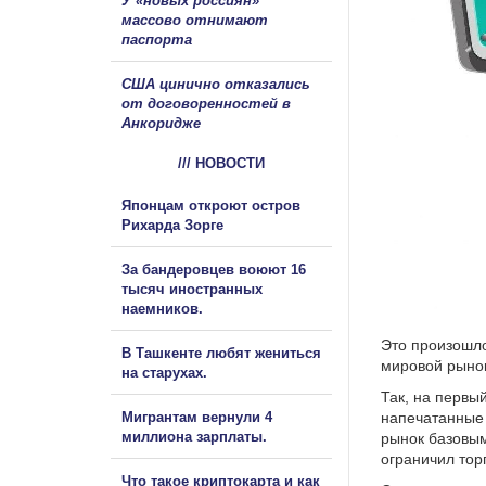
У «новых россиян»
массово отнимают
паспорта
США цинично отказались
от договоренностей в
Анкоридже
/// НОВОСТИ
Японцам откроют остров
Рихарда Зорге
За бандеровцев воюют 16
тысяч иностранных
наемников.
Это произошло
В Ташкенте любят жениться
мировой рынок
на старухах.
Так, на первы
Мигрантам вернули 4
напечатанные 
миллиона зарплаты.
рынок базовым
ограничил тор
Что такое криптокарта и как