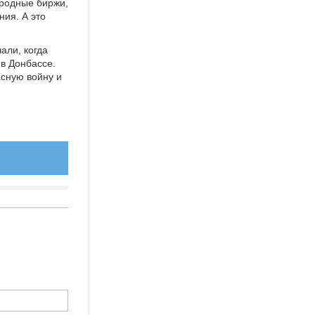
ародные биржи,
ия. А это
али, когда
в Донбассе.
асную войну и