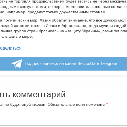
 отныне торговля продовольствием будет вестись не через междун
ападными спекулянтами, но через межправительственные соглашен
ерно, например, продадут только дружественным странам.
я политический мир. Хазин обратил внимание, что все дружно молч
людей сотнями тысяч в Ираке и Афганистане, когда мучили людей 
ольшая группа стран бросилась на «защиту Украины», разжигая оп
 слышать о мире.
legram
оделиться
Подписывайтесь на канал Вести.UZ в Telegram
ить комментарий
il не будет опубликован.
Обязательные поля помечены
*