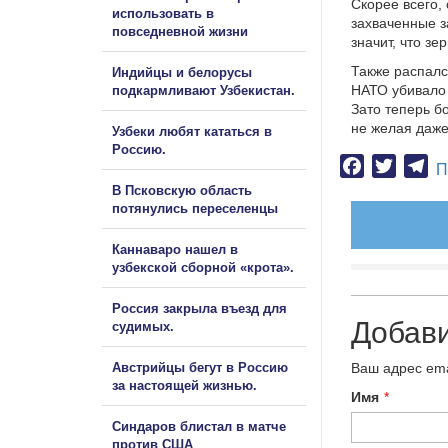
Скорее всего,
использовать в
захваченные з
повседневной жизни
значит, что з
Также распалс
Индийцы и белорусы
НАТО убивало 
подкармливают Узбекистан.
Зато теперь б
не желая даже
Узбеки любят кататься в
Россию.
Facebook
Twitter
Te
П
В Псковскую область
потянулись переселенцы
Каннаваро нашел в
узбекской сборной «крота».
Россия закрыла въезд для
Добав
судимых.
Австрийцы бегут в Россию
Ваш адрес ema
за настоящей жизнью.
Имя
*
Синдаров блистал в матче
против США