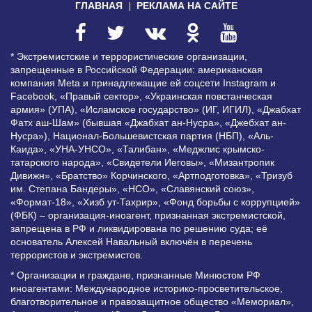
ГЛАВНАЯ
РЕКЛАМА НА САЙТЕ
* Экстремистские и террористические организации,
запрещенные в Российской Федерации: американская
компания Meta и принадлежащие ей соцсети Instagram и
Facebook, «Правый сектор», «Украинская повстанческая
армия» (УПА), «Исламское государство» (ИГ, ИГИЛ), «Джабхат
Фатх аш-Шам» (бывшая «Джабхат ан-Нусра», «Джебхат ан-
Нусра»), Национал-Большевистская партия (НБП), «Аль-
Каида», «УНА-УНСО», «Талибан», «Меджлис крымско-
татарского народа», «Свидетели Иеговы», «Мизантропик
Дивижн», «Братство» Корчинского, «Артподготовка», «Тризуб
им. Степана Бандеры», «НСО», «Славянский союз»,
«Формат-18», «Хизб ут-Тахрир», «Фонд борьбы с коррупцией»
(ФБК) – организация-иноагент, признанная экстремистской,
запрещена в РФ и ликвидирована по решению суда; её
основатель Алексей Навальный включён в перечень
террористов и экстремистов.
* Организации и граждане, признанные Минюстом РФ
иноагентами: Международное историко-просветительское,
благотворительное и правозащитное общество «Мемориал»,