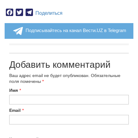
Facebook
Twitter
Telegram
Поделиться
Подписывайтесь на канал Вести.UZ в Telegram
Добавить комментарий
Ваш адрес email не будет опубликован.
Обязательные
поля помечены
*
Имя
*
Email
*