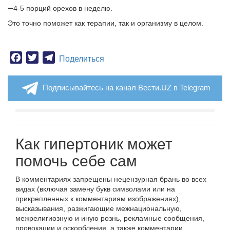
➖4-5 порций орехов в неделю.
Это точно поможет как терапии, так и организму в целом.
Facebook
Twitter
Telegram
Поделиться
Подписывайтесь на канал Вести.UZ в Telegram
Как гипертоник может
помочь себе сам
В комментариях запрещены нецензурная брань во всех
видах (включая замену букв символами или на
прикрепленных к комментариям изображениях),
высказывания, разжигающие межнациональную,
межрелигиозную и иную рознь, рекламные сообщения,
провокации и оскорбления, а также комментарии,