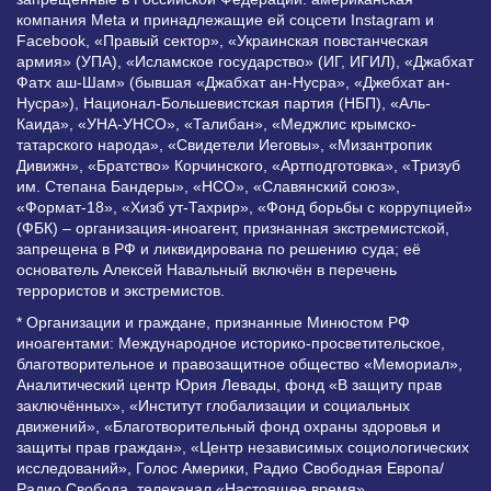
компания Meta и принадлежащие ей соцсети Instagram и
Facebook, «Правый сектор», «Украинская повстанческая
армия» (УПА), «Исламское государство» (ИГ, ИГИЛ), «Джабхат
Фатх аш-Шам» (бывшая «Джабхат ан-Нусра», «Джебхат ан-
Нусра»), Национал-Большевистская партия (НБП), «Аль-
Каида», «УНА-УНСО», «Талибан», «Меджлис крымско-
татарского народа», «Свидетели Иеговы», «Мизантропик
Дивижн», «Братство» Корчинского, «Артподготовка», «Тризуб
им. Степана Бандеры», «НСО», «Славянский союз»,
«Формат-18», «Хизб ут-Тахрир», «Фонд борьбы с коррупцией»
(ФБК) – организация-иноагент, признанная экстремистской,
запрещена в РФ и ликвидирована по решению суда; её
основатель Алексей Навальный включён в перечень
террористов и экстремистов.
* Организации и граждане, признанные Минюстом РФ
иноагентами: Международное историко-просветительское,
благотворительное и правозащитное общество «Мемориал»,
Аналитический центр Юрия Левады, фонд «В защиту прав
заключённых», «Институт глобализации и социальных
движений», «Благотворительный фонд охраны здоровья и
защиты прав граждан», «Центр независимых социологических
исследований», Голос Америки, Радио Свободная Европа/
Радио Свобода, телеканал «Настоящее время»,