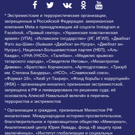
* Экстремистские и террористические организации,
запрещенные в Российской Федерации: американская
компания Meta и принадлежащие ей соцсети Instagram и
Facebook, «Правый сектор», «Украинская повстанческая
армия» (УПА), «Исламское государство» (ИГ, ИГИЛ), «Джабхат
Фатх аш-Шам» (бывшая «Джабхат ан-Нусра», «Джебхат ан-
Нусра»), Национал-Большевистская партия (НБП), «Аль-
Каида», «УНА-УНСО», «Талибан», «Меджлис крымско-
татарского народа», «Свидетели Иеговы», «Мизантропик
Дивижн», «Братство» Корчинского, «Артподготовка», «Тризуб
им. Степана Бандеры», «НСО», «Славянский союз»,
«Формат-18», «Хизб ут-Тахрир», «Фонд борьбы с коррупцией»
(ФБК) – организация-иноагент, признанная экстремистской,
запрещена в РФ и ликвидирована по решению суда; её
основатель Алексей Навальный включён в перечень
террористов и экстремистов.
* Организации и граждане, признанные Минюстом РФ
иноагентами: Международное историко-просветительское,
благотворительное и правозащитное общество «Мемориал»,
Аналитический центр Юрия Левады, фонд «В защиту прав
заключённых», «Институт глобализации и социальных