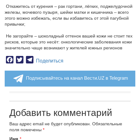
Откажитесь от курения – рак гортани, лёгких, поджелудочной
железы, мочевого пузыря, шейки матки и кишечника – всего
этого можно избежать, если вы избавитесь от этой пагубной
привычки;
Не загорайте – шоколадный оттенок вашей кожи не стоит тех
рисков, которые это несёт: онкологические заболевания кожи
значительно чаще возникают у жителей южных регионов
Facebook
Twitter
Telegram
Поделиться
Подписывайтесь на канал Вести.UZ в Telegram
Добавить комментарий
Ваш адрес email не будет опубликован.
Обязательные
поля помечены
*
Имя
*