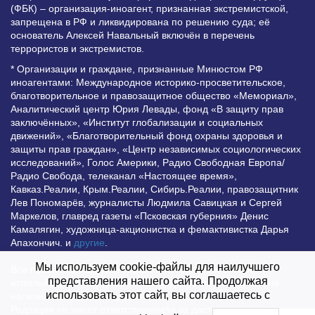
(ФБК) – организация-иноагент, признанная экстремистской,
запрещена в РФ и ликвидирована по решению суда; её
основатель Алексей Навальный включён в перечень
террористов и экстремистов.
* Организации и граждане, признанные Минюстом РФ
иноагентами: Международное историко-просветительское,
благотворительное и правозащитное общество «Мемориал»,
Аналитический центр Юрия Левады, фонд «В защиту прав
заключённых», «Институт глобализации и социальных
движений», «Благотворительный фонд охраны здоровья и
защиты прав граждан», «Центр независимых социологических
исследований», Голос Америки, Радио Свободная Европа/
Радио Свобода, телеканал «Настоящее время»,
Кавказ.Реалии, Крым.Реалии, Сибирь.Реалии, правозащитник
Лев Пономарёв, журналисты Людмила Савицкая и Сергей
Маркелов, главред газеты «Псковская губерния» Денис
Камалягин, художница-акционистка и фемактивистка Дарья
Апахончич. и
другие
.
Мы используем cookie-файлы для наилучшего
Все права защищены и охраняются законом. Любое
представления нашего сайта. Продолжая
использование материалов сайта допустимо при условии
использовать этот сайт, вы соглашаетесь с
наличия активной гиперссылки на Vesti.UZ.
Редакция не несет ответственности за достоверность