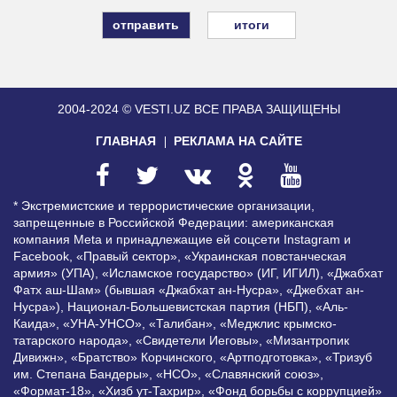
итоги
2004-2024 © VESTI.UZ
ВСЕ ПРАВА ЗАЩИЩЕНЫ
ГЛАВНАЯ
РЕКЛАМА НА САЙТЕ
* Экстремистские и террористические организации,
запрещенные в Российской Федерации: американская
компания Meta и принадлежащие ей соцсети Instagram и
Facebook, «Правый сектор», «Украинская повстанческая
армия» (УПА), «Исламское государство» (ИГ, ИГИЛ), «Джабхат
Фатх аш-Шам» (бывшая «Джабхат ан-Нусра», «Джебхат ан-
Нусра»), Национал-Большевистская партия (НБП), «Аль-
Каида», «УНА-УНСО», «Талибан», «Меджлис крымско-
татарского народа», «Свидетели Иеговы», «Мизантропик
Дивижн», «Братство» Корчинского, «Артподготовка», «Тризуб
им. Степана Бандеры», «НСО», «Славянский союз»,
«Формат-18», «Хизб ут-Тахрир», «Фонд борьбы с коррупцией»