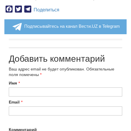
Facebook
Twitter
Telegram
Поделиться
Подписывайтесь на канал Вести.UZ в Telegram
Добавить комментарий
Ваш адрес email не будет опубликован.
Обязательные
поля помечены
*
Имя
*
Email
*
Комментарий