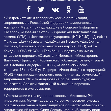
* Экстремистские и террористические организации,
запрещенные в Российской Федерации: американская
компания Meta и принадлежащие ей соцсети Instagram и
Facebook, «Правый сектор», «Украинская повстанческая
армия» (УПА), «Исламское государство» (ИГ, ИГИЛ), «Джабхат
Фатх аш-Шам» (бывшая «Джабхат ан-Нусра», «Джебхат ан-
Нусра»), Национал-Большевистская партия (НБП), «Аль-
Каида», «УНА-УНСО», «Талибан», «Меджлис крымско-
татарского народа», «Свидетели Иеговы», «Мизантропик
Дивижн», «Братство» Корчинского, «Артподготовка», «Тризуб
им. Степана Бандеры», «НСО», «Славянский союз»,
«Формат-18», «Хизб ут-Тахрир», «Фонд борьбы с коррупцией»
(ФБК) – организация-иноагент, признанная экстремистской,
запрещена в РФ и ликвидирована по решению суда; её
основатель Алексей Навальный включён в перечень
террористов и экстремистов.
* Организации и граждане, признанные Минюстом РФ
иноагентами: Международное историко-просветительское,
благотворительное и правозащитное общество «Мемориал»,
Аналитический центр Юрия Левады, фонд «В защиту прав