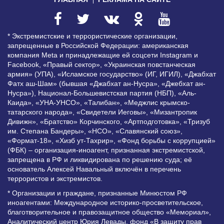
* Экстремистские и террористические организации,
запрещенные в Российской Федерации: американская
компания Meta и принадлежащие ей соцсети Instagram и
Facebook, «Правый сектор», «Украинская повстанческая
армия» (УПА), «Исламское государство» (ИГ, ИГИЛ), «Джабхат
Фатх аш-Шам» (бывшая «Джабхат ан-Нусра», «Джебхат ан-
Нусра»), Национал-Большевистская партия (НБП), «Аль-
Каида», «УНА-УНСО», «Талибан», «Меджлис крымско-
татарского народа», «Свидетели Иеговы», «Мизантропик
Дивижн», «Братство» Корчинского, «Артподготовка», «Тризуб
им. Степана Бандеры», «НСО», «Славянский союз»,
«Формат-18», «Хизб ут-Тахрир», «Фонд борьбы с коррупцией»
(ФБК) – организация-иноагент, признанная экстремистской,
запрещена в РФ и ликвидирована по решению суда; её
основатель Алексей Навальный включён в перечень
террористов и экстремистов.
* Организации и граждане, признанные Минюстом РФ
иноагентами: Международное историко-просветительское,
благотворительное и правозащитное общество «Мемориал»,
Аналитический центр Юрия Левады, фонд «В защиту прав