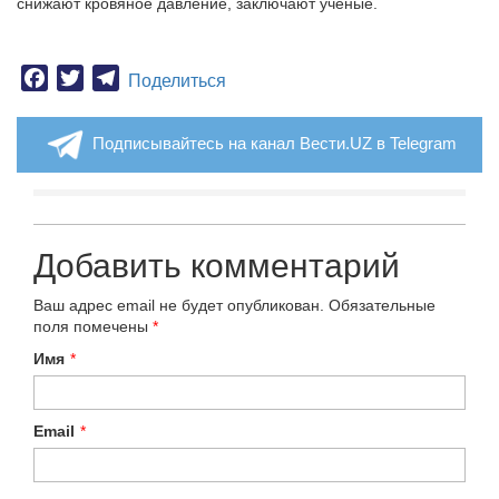
снижают кровяное давление, заключают ученые.
Facebook
Twitter
Telegram
Поделиться
Подписывайтесь на канал Вести.UZ в Telegram
Добавить комментарий
Ваш адрес email не будет опубликован.
Обязательные
поля помечены
*
Имя
*
Email
*