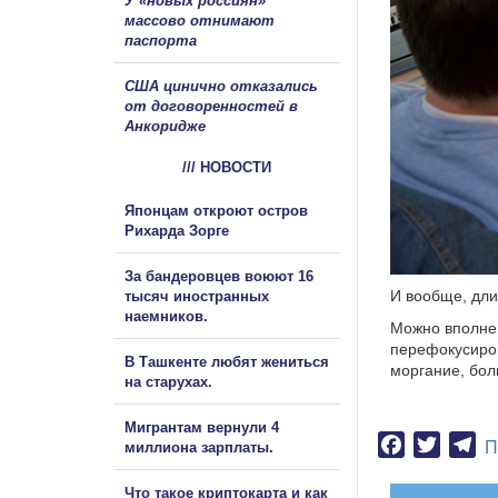
У «новых россиян»
массово отнимают
паспорта
США цинично отказались
от договоренностей в
Анкоридже
/// НОВОСТИ
Японцам откроют остров
Рихарда Зорге
За бандеровцев воюют 16
И вообще, дли
тысяч иностранных
наемников.
Можно вполне 
перефокусиров
В Ташкенте любят жениться
моргание, бол
на старухах.
Мигрантам вернули 4
Facebook
Twitter
Te
П
миллиона зарплаты.
Что такое криптокарта и как