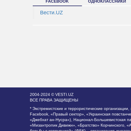
FACEBOOK
ОДНОКЛАССНИКИ
Вести.UZ
2004-2024 © VESTI.UZ
ВСЕ ПРАВА ЗАЩИЩЕНЫ
* Экстремистские и террористические организации
Facebook, «Правый сектор», «Украинская повстанч
«Джебхат ан-Нусра»), Национал-Большевистская п
«Мизантропик Дивижн», «Братство» Корчинского, «
борьбы с коррупцией» (ФБК) – организация-иноаге