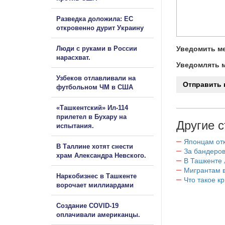
Разведка доложила: ЕС
откровенно дурит Украину
Люди с руками в России
Уведомить ме
нарасхват.
Уведомлять м
Узбеков отлавливали на
футбольном ЧМ в США
«Ташкентский» Ил-114
прилетел в Бухару на
Другие с
испытания.
Японцам отк
В Таллине хотят снести
За бандеров
храм Александра Невского.
В Ташкенте 
Мигрантам в
Наркобизнес в Ташкенте
Что такое к
ворочает миллиардами
Создание COVID-19
оплачивали американцы.