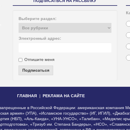
ПОДПИСАТЬСЯ НА РАССЫЛКУ
К
Выберите раздел:
Электронный адрес:
Отпишите меня
Подписаться
ГЛАВНАЯ
РЕКЛАМА НА САЙТЕ
, запрещенные в Российской Федерации: американская компания Me
еская армия» (УПА), «Исламское государство» (ИГ, ИГИЛ), «Джабх
артия (НБП), «Аль-Каида», «УНА-УНСО», «Талибан», «Меджлис кры
Артподготовка», «Тризуб им. Степана Бандеры», «НСО», «Славянск
нт, признанная экстремистской, запрещена в РФ и ликвидирована 