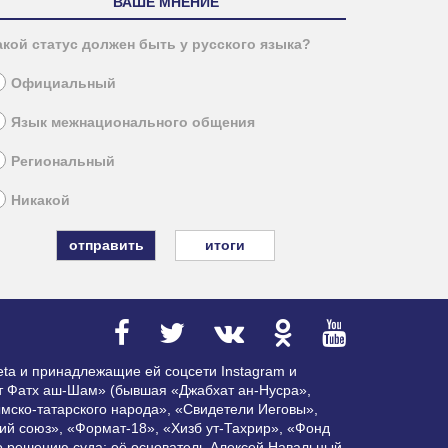
ВАШЕ МНЕНИЕ
акой статус должен быть у русского языка?
Официальный
Язык межнационального общения
Региональный
Никакой
итоги
ta и принадлежащие ей соцсети Instagram и
ат Фатх аш-Шам» (бывшая «Джабхат ан-Нусра»,
мско-татарского народа», «Свидетели Иеговы»,
ий союз», «Формат-18», «Хизб ут-Тахрир», «Фонд
по решению суда; её основатель Алексей Навальный