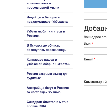
использовать в
повседневной жизни
Индийцы и белорусы
подкармливают Узбекистан.
Добав
Узбеки любят кататься в
Россию.
Ваш адрес ema
Имя
*
В Псковскую область
потянулись переселенцы
Email
*
Каннаваро нашел в
узбекской сборной «крота».
Россия закрыла въезд для
судимых.
Комментарий
Австрийцы бегут в Россию
за настоящей жизнью.
Синдаров блистал в матче
против США